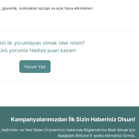
r, güvenlik, motosiklet sürüşü ve açık hava etkinlikleri.
rün hakkında henüz soru sorulmamış.
nü ilk yorumlayan olmak ister misin?
ünü yorumla Hediye puan kazan!
Soru Sor
Yorum Yaz
Kampanyalarımızdan İlk Sizin Haberiniz Olsun!
İndirimler ve Yeni Gelen Ürünlerimiz Hakkında Bilgilendirme Maili Almak İçin
Aşağıdaki Bölüme E-posta Adresinizi Giriniz.