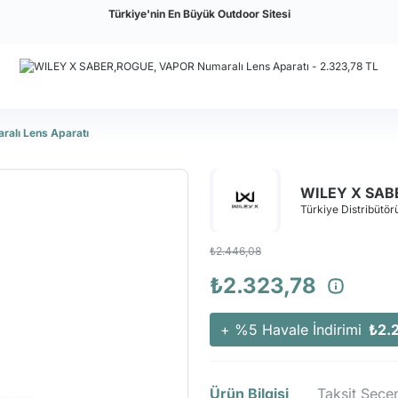
Türkiye'nin En Büyük Outdoor Sitesi
lı Lens Aparatı
WILEY X SABE
Türkiye Distribütörü
₺2.446,08
₺2.323,78
+ %5 Havale İndirimi
₺2.
Ürün Bilgisi
Taksit Seçen