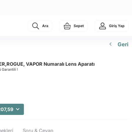
Ara
Sepet
Giriş Yap
Geri
R,ROGUE, VAPOR Numaralı Lens Aparatı
 Garantili !
207,59
ekleri
Soru & Cevap