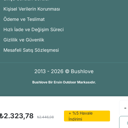
Kişisel Verilerin Korunması
Ödeme ve Teslimat
Hızlı İade ve Değişim Süreci
Gizlilik ve Güvenlik
Mesafeli Satış Sözleşmesi
2013 - 2026 © Bushlove
Bushlove Bir Ersin Outdoor Markasıdır.
®
®
İKOMERS
/
IdeaSoft
Premium Partner
+ %5 Havale
₺2.323,78
₺2.446,08
İndirimi