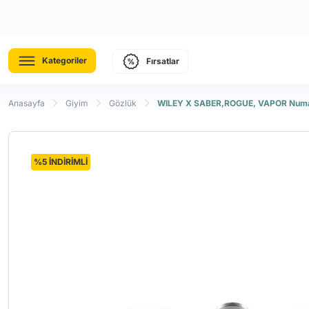
Kategoriler
Fırsatlar
Anasayfa
Giyim
Gözlük
WILEY X SABER,ROGUE, VAPOR Numara
%5 İNDİRİMLİ