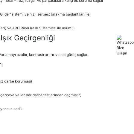
ity™ Seal – Toz, rüzgar ve parçacıklara karşı ek koruma sağlar
-Glide™ sistemi ve hızlı serbest bırakma bağlantıları ile)
ri) ve ARC Raylı Kask Sistemleri ile uyumlu
 Işık Geçirgenliği
arlamayı azaltır, kontrastı artırır ve net görüş sağlar.​
ı
ız darbe koruması)
çerçeve ve lensler darbe testlerinden geçmiştir)
yonsuz netlik​