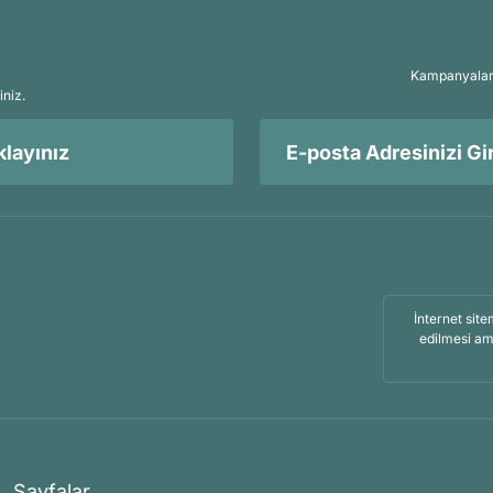
Kampanyalar, 
iniz.
layınız
İnternet site
edilmesi am
Sayfalar