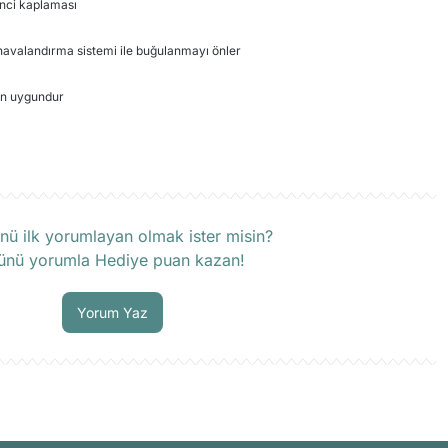
enci kaplaması
havalandırma sistemi ile buğulanmayı önler
in uygundur​
rün hakkında henüz soru sorulmamış.
nü ilk yorumlayan olmak ister misin?
ünü yorumla Hediye puan kazan!
Soru Sor
Yorum Yaz