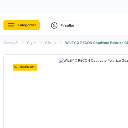
Kategoriler
Fırsatlar
Anasayfa
Giyim
Gözlük
WILEY X RECON Captivate Polarize G
%5 İNDİRİMLİ