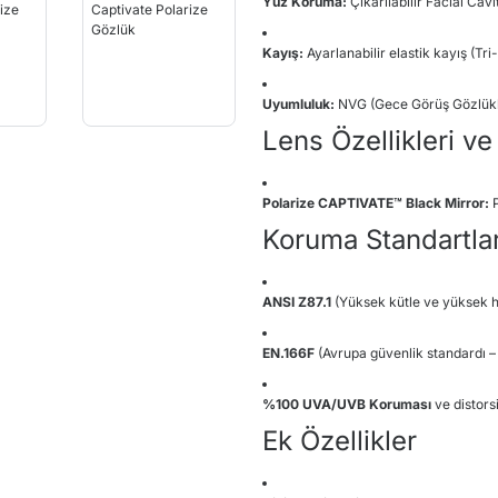
Yüz Koruma:
Çıkarılabilir Facial Cav
Kayış:
Ayarlanabilir elastik kayış (Tri
Uyumluluk:
NVG (Gece Görüş Gözlükle
Lens Özellikleri ve
Polarize CAPTIVATE™ Black Mirror:
P
Koruma Standartlar
ANSI Z87.1
(Yüksek kütle ve yüksek h
EN.166F
(Avrupa güvenlik standardı – 
%100 UVA/UVB Koruması
ve distorsi
Ek Özellikler