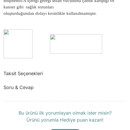
Bisphenol-A içeriği gereği insan vücuduna çabuk karıştığı ve
kanser gibi sağlık sorunları
oluşturduğundan dolayı kesinlikle kullanılmamıştır.
Taksit Seçenekleri
Soru & Cevap
Ürün hakkında henüz soru sorulmamış.
Bu ürünü ilk yorumlayan olmak ister misin?
Ürünü yorumla Hediye puan kazan!
Soru Sor