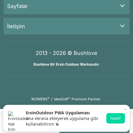
Sayfalar
İletişim
2013 - 2026 © Bushlove
Bushlove Bir Ersin Outdoor Markasıdır.
®
®
İKOMERS
/
IdeaSoft
Premium Partner
×
ErsinOutdoor PWA Uygulaması
Ana ekrana ekleyerek uygulama gibi
Nasıl?
kullanabilirsin 💫
Gelince Haber Ver
Whatsapp Destek