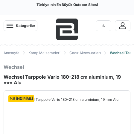
Türkiye'nin En Büyük Outdoor Sitesi
Kategoriler
Anasayfa
Kamp Malzemeleri
Çadır Aksesuarları
Wechsel Tarp
Wechsel
Wechsel Tarppole Vario 180-218 cm aluminium, 19
mm Alu
%5 İNDİRİMLİ