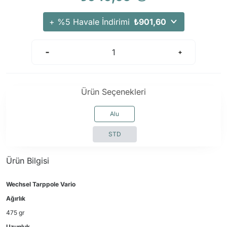
+ %5 Havale İndirimi
₺901,60
Ürün Seçenekleri
Alu
STD
Ürün Bilgisi
Wechsel Tarppole Vario
Ağırlık
475 gr
Uzunluk