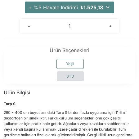
+ %5 Havale İndirimi
₺1.525,13
Ürün Seçenekleri
Yeşil
STD
Ürün Bilgisi
Tarp S
290 x 400 cm boyutlarındaki Tarp S birden fazla uygulama için 11,6m²
dikdörtgen bir sinekliktir. Farklı kurulum seçenekleri onu çok çeşitli
kullanımlar için pratik hale getirir. Ağaçlara veya kazıklara sabitlenebilir
veya kendi başına kullanılmak üzere çadır direkleri ile kurulabilir. Tüm
gerdirme halkaları özel olarak güçlendirilmiştir. Gergi kilitli uzun gerdirme