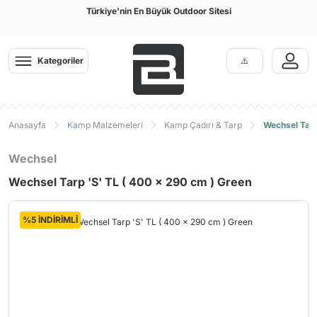
Türkiye'nin En Büyük Outdoor Sitesi
Kategoriler
Anasayfa
Kamp Malzemeleri
Kamp Çadırı & Tarp
Wechsel Tarp
Wechsel
Wechsel Tarp 'S' TL ( 400 x 290 cm ) Green
%5 İNDİRİMLİ