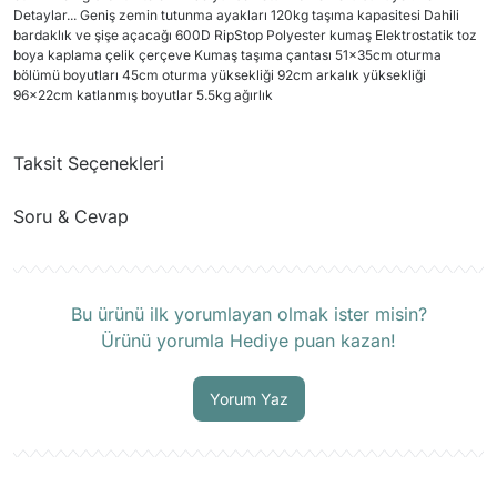
Detaylar... Geniş zemin tutunma ayakları 120kg taşıma kapasitesi Dahili
bardaklık ve şişe açacağı 600D RipStop Polyester kumaş Elektrostatik toz
boya kaplama çelik çerçeve Kumaş taşıma çantası 51x35cm oturma
bölümü boyutları 45cm oturma yüksekliği 92cm arkalık yüksekliği
96x22cm katlanmış boyutlar 5.5kg ağırlık
Taksit Seçenekleri
Soru & Cevap
Ürün hakkında henüz soru sorulmamış.
Bu ürünü ilk yorumlayan olmak ister misin?
Ürünü yorumla Hediye puan kazan!
Soru Sor
Yorum Yaz