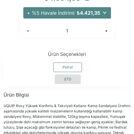
Arama Kurtarma Dronları
+ %5 Havale İndirimi
₺4.421,35
Arama Kurtarma Termal Kameraları
Arama Kurtarma Solunum Ekipmanları
Arama Kurtarma Sistemleri
Arama Kurtarma Bug Out Bag
Arama Kurtarma Eğitim Mankenleri
Ürün Seçenekleri
Arama Kurtarma Merdiveni
Petrol
Arama Kurtarma İniş ve Emniyet Aletleri
Arama Kurtarma Kiti
STD
Arama Kurtarma El Tipi Gpsler
Ürün Bilgisi
Arama Kurtarma Uydu İletişim Cihazları
UQUIP Roxy Yüksek Konforlu & Takviyeli Katlanır Kamp Sandalyesi Üretimi
aşamasında yüksek kaliteli malzemelerin kullanıldığı katlanabilir kamp
sandalyesi Roxy, Mükemmel stabilite, 120kg taşıma kapasitesi, Yumuşak
yüzeylerde dahi maksimum zemin teması sağlayan geniş ayaklar, Bardak
tutucu, Şişe açacağı gibi fonksiyonel detayları ile kamp, Piknik ve festival
etkinlikleri gibi aktivitelerinizde yüksek oturma konforu sunuyor. Teknik