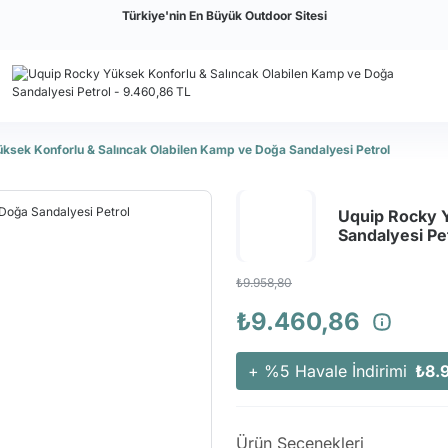
Türkiye'nin En Büyük Outdoor Sitesi
ksek Konforlu & Salıncak Olabilen Kamp ve Doğa Sandalyesi Petrol
Uquip Rocky Y
Sandalyesi Pe
₺9.958,80
₺9.460,86
+ %5 Havale İndirimi
₺8.
Ürün Seçenekleri