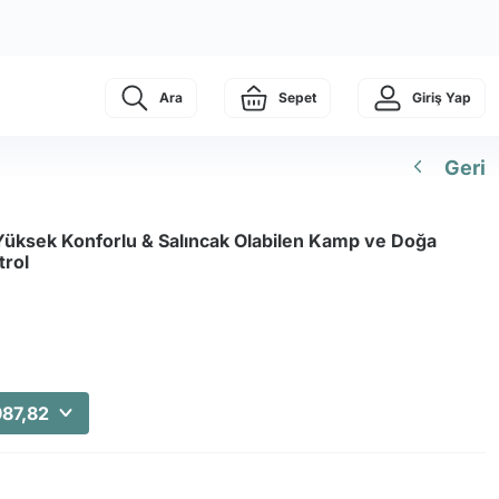
Ara
Sepet
Giriş Yap
Geri
üksek Konforlu & Salıncak Olabilen Kamp ve Doğa
trol
987,82