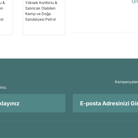
Ür
Kampanyalar, 
iniz.
layınız