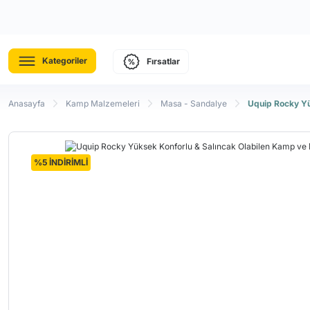
Kategoriler
Fırsatlar
Anasayfa
Kamp Malzemeleri
Masa - Sandalye
Uquip Rocky Yü
%5 İNDİRİMLİ