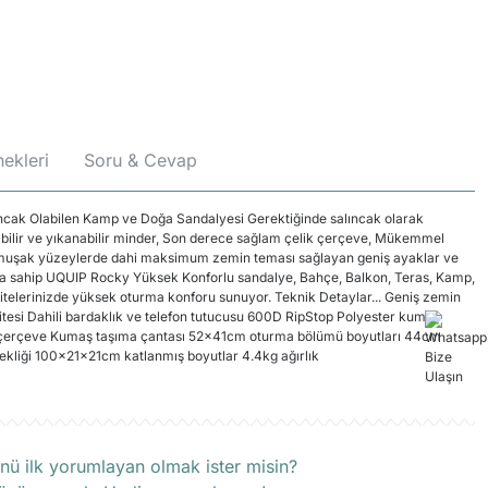
ekleri
Soru & Cevap
cak Olabilen Kamp ve Doğa Sandalyesi Gerektiğinde salıncak olarak
rılabilir ve yıkanabilir minder, Son derece sağlam çelik çerçeve, Mükemmel
 Yumuşak yüzeylerde dahi maksimum zemin teması sağlayan geniş ayaklar ve
ara sahip UQUIP Rocky Yüksek Konforlu sandalye, Bahçe, Balkon, Teras, Kamp,
ktivitelerinizde yüksek oturma konforu sunuyor. Teknik Detaylar... Geniş zemin
tesi Dahili bardaklık ve telefon tutucusu 600D RipStop Polyester kumaş
k çerçeve Kumaş taşıma çantası 52x41cm oturma bölümü boyutları 44cm
ekliği 100x21x21cm katlanmış boyutlar 4.4kg ağırlık
rün hakkında henüz soru sorulmamış.
nü ilk yorumlayan olmak ister misin?