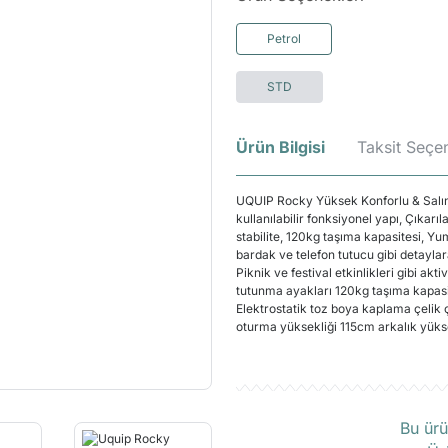
Petrol
STD
Ürün Bilgisi
Taksit Seçen
UQUIP Rocky Yüksek Konforlu & Salın
kullanılabilir fonksiyonel yapı, Çıka
stabilite, 120kg taşıma kapasitesi,
bardak ve telefon tutucu gibi detayl
Piknik ve festival etkinlikleri gibi a
tutunma ayakları 120kg taşıma kapasi
Elektrostatik toz boya kaplama çeli
oturma yüksekliği 115cm arkalık yüks
Ü
Bu ürü