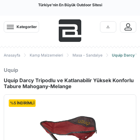
Türkiye'nin En Büyük Outdoor Sitesi
Kategoriler
Anasayfa
Kamp Malzemeleri
Masa - Sandalye
Uquip Darcy Tr
Uquip
Uquip Darcy Tripodlu ve Katlanabilir Yüksek Konforlu
Tabure Mahogany-Melange
%5 İNDİRİMLİ