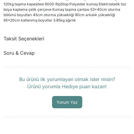
120kg taşıma kapasitesi 600D RipStop Polyester kumaş Elektrostatik toz
boya kaplama çelik çerçeve Kumaş taşıma çantası 53x40cm oturma
bölümü boyutları 45cm oturma yüksekliği 90cm arkalık yüksekliği
65x20cm katlanmış boyutlar 3.85kg ağırlık
Taksit Seçenekleri
Soru & Cevap
Ürün hakkında henüz soru sorulmamış.
Bu ürünü ilk yorumlayan olmak ister misin?
Ürünü yorumla Hediye puan kazan!
Soru Sor
Yorum Yaz