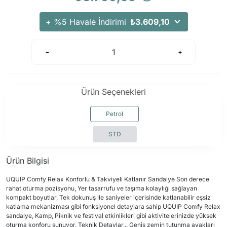
+ %5 Havale İndirimi
₺3.609,10
Ürün Seçenekleri
Petrol
STD
Ürün Bilgisi
UQUIP Comfy Relax Konforlu & Takviyeli Katlanır Sandalye Son derece
rahat oturma pozisyonu, Yer tasarrufu ve taşıma kolaylığı sağlayan
kompakt boyutlar, Tek dokunuş ile saniyeler içerisinde katlanabilir eşsiz
katlama mekanizması gibi fonksiyonel detaylara sahip UQUIP Comfy Relax
sandalye, Kamp, Piknik ve festival etkinlikleri gibi aktivitelerinizde yüksek
oturma konforu sunuyor. Teknik Detaylar... Geniş zemin tutunma ayakları