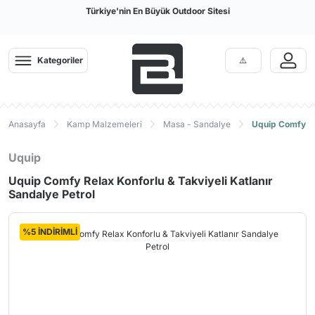
Türkiye'nin En Büyük Outdoor Sitesi
Kategoriler
Anasayfa
Kamp Malzemeleri
Masa - Sandalye
Uquip Comfy Rel
Uquip
Uquip Comfy Relax Konforlu & Takviyeli Katlanır
Sandalye Petrol
%5 İNDİRİMLİ