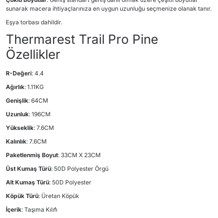
sunarak macera ihtiyaçlarınıza en uygun uzunluğu seçmenize olanak tanır.
Eşya torbası dahildir.
Thermarest Trail Pro Pine
Özellikler
R-Değeri
: 4.4
Ağırlık
: 1.11KG
Genişlik
: 64CM
Uzunluk
: 196CM
Yükseklik
: 7.6CM
Kalınlık
: 7.6CM
Paketlenmiş Boyut
: 33CM X 23CM
Üst Kumaş Türü
: 50D Polyester Örgü
Alt Kumaş Türü
: 50D Polyester
Köpük Türü
: Üretan Köpük
İçerik
: Taşıma Kılıfı