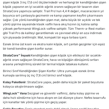
şişen köpük 3 inç (7,6 cm) ölçülerindedir ve herhangi bir kendiliğinden şişen
köpük yapısının en iyi sıcaklık-ağırlık oranını sağlayan bir tasarım olan
StrataCore yapımıza sahiptir. Trail Pro'nun 4,4 R değeri, maceracıların yıl
boyunca sırt çantasıyla gezmenin ve kamp yapmanın keyfini çıkarmasını
sağlar. Çok yönlü kendiliğinden şişen mat, daha büyük bir açıklık ve tek
yönlü şişirme sayesinde klasik valfin hava akış hızının üç katına sahip
yüksek performanslı WingLock valfine sahiptir. Tüm Therm-a-Rest matları
gibi Trail Pro da kaliteyi garantilemek ve çevresel etkiyi en aza indirmek
için piyasada üretilmiştir. Mat, kompakt bir eşya torbası içerir.
Esnek örme üst kısım ve ekstra kalın köpük, sırt çantalı gezginler için eşsiz
bir kendi kendine şişen konfor sunar.
StrataCore™ İnşaatı
:Kendiliğinden şişen köpük için etkileyici bir sıcaklık-
ağırlık oranı sağlayan StrataCore, hava ve köpüğün dönüşümlü sırtları
arasına yerleştirilmiş sürekli bir termal köpük tabakası kullanır.
Birinci Sınıf Kendiliğinden Şişen Konfor: Ultra yumuşak esnek örme
kumaşla sarılmış üç inç (7,6 cm) birinci sınıf köpük.
Kolay Paketlenir
: StrataCore yapısı, pedin daha küçük bir paket boyutuna
kolayca sıkıştırılmasını sağlar.
WingLock™ Vana
:Sezgisel ve güvenilir valfimiz, daha kolay şişirme ve
daha hızlı söndürme için hava akışını en üst düzeye çıkarır. Nefes tasarrufu
için kanatlar tek yönlü şişirme için geçiş yapar.
Çoklu Boyutlar
: Geniş standart geniş dahil olmak üzere çeşitli boyutlar