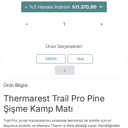
Arama Kurtarma Dronları
+ %5 Havale İndirimi
₺11.370,60
Arama Kurtarma Termal Kameraları
Arama Kurtarma Solunum Ekipmanları
Arama Kurtarma Sistemleri
Arama Kurtarma Bug Out Bag
Ürün Seçenekleri
Arama Kurtarma Eğitim Mankenleri
Arama Kurtarma Merdiveni
GREEN
Yeşil
Arama Kurtarma İniş ve Emniyet Aletleri
L
Arama Kurtarma Kiti
Arama Kurtarma El Tipi Gpsler
Ürün Bilgisi
Arama Kurtarma Uydu İletişim Cihazları
Thermarest Trail Pro Pine
Şişme Kamp Matı
Trail Pro, kırsal maceralarınız sırasında benzersiz bir konfor için yıl
boyunca sıcaklık ve efsanevi Therm-a-Rest desteği sunar. Kendiliğinden