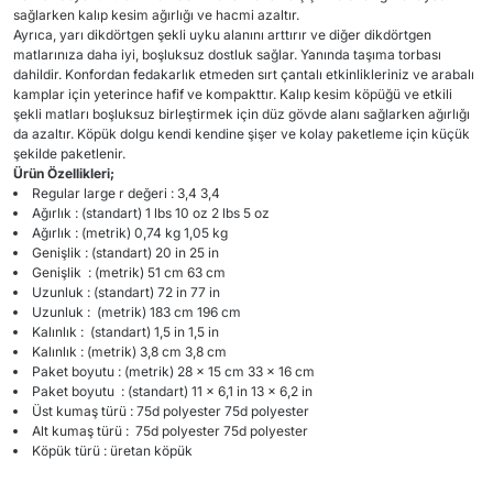
sağlarken kalıp kesim ağırlığı ve hacmi azaltır.
Ayrıca, yarı dikdörtgen şekli uyku alanını arttırır ve diğer dikdörtgen
matlarınıza daha iyi, boşluksuz dostluk sağlar. Yanında taşıma torbası
dahildir. Konfordan fedakarlık etmeden sırt çantalı etkinlikleriniz ve arabalı
kamplar için yeterince hafif ve kompakttır. Kalıp kesim köpüğü ve etkili
şekli matları boşluksuz birleştirmek için düz gövde alanı sağlarken ağırlığı
da azaltır. Köpük dolgu kendi kendine şişer ve kolay paketleme için küçük
şekilde paketlenir.
Ürün Özellikleri;
Regular large r değeri : 3,4 3,4
Ağırlık : (standart) 1 lbs 10 oz 2 lbs 5 oz
Ağırlık : (metrik) 0,74 kg 1,05 kg
Genişlik : (standart) 20 in 25 in
Genişlik : (metrik) 51 cm 63 cm
Uzunluk : (standart) 72 in 77 in
Uzunluk : (metrik) 183 cm 196 cm
Kalınlık : (standart) 1,5 in 1,5 in
Kalınlık : (metrik) 3,8 cm 3,8 cm
Paket boyutu : (metrik) 28 x 15 cm 33 x 16 cm
Paket boyutu : (standart) 11 x 6,1 in 13 x 6,2 in
Üst kumaş türü : 75d polyester 75d polyester
Alt kumaş türü : 75d polyester 75d polyester
Köpük türü : üretan köpük