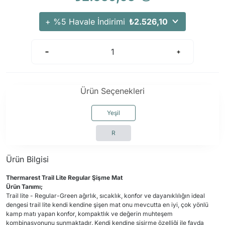
Arama Kurtarma Dronları
+ %5 Havale İndirimi
₺2.526,10
Arama Kurtarma Termal Kameraları
Arama Kurtarma Solunum Ekipmanları
Arama Kurtarma Sistemleri
Arama Kurtarma Bug Out Bag
Arama Kurtarma Eğitim Mankenleri
Ürün Seçenekleri
Arama Kurtarma Merdiveni
Yeşil
Arama Kurtarma İniş ve Emniyet Aletleri
Arama Kurtarma Kiti
R
Arama Kurtarma El Tipi Gpsler
Ürün Bilgisi
Arama Kurtarma Uydu İletişim Cihazları
Thermarest Trail Lite Regular Şişme Mat
Ürün Tanımı;
Trail lite - Regular-Green ağırlık, sıcaklık, konfor ve dayanıklılığın ideal
dengesi trail lite kendi kendine şişen mat onu mevcutta en iyi, çok yönlü
kamp matı yapan konfor, kompaktlık ve değerin muhteşem
kombinasyonunu sunmaktadır. Kendi kendine şişirme özelliği ile fayda