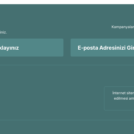
Kampanyalar, 
iniz.
layınız
İnternet site
edilmesi am