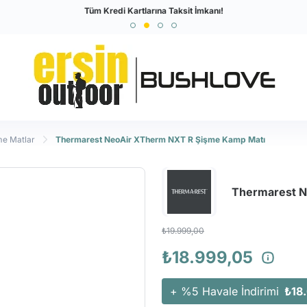
Türkiye'nin En Büyük Outdoor Sitesi
Tüm Kredi Kartlarına Taksit İmkanı!
me Matlar
Thermarest NeoAir XTherm NXT R Şişme Kamp Matı
Thermarest N
₺19.999,00
₺18.999,05
+ %5 Havale İndirimi
₺18