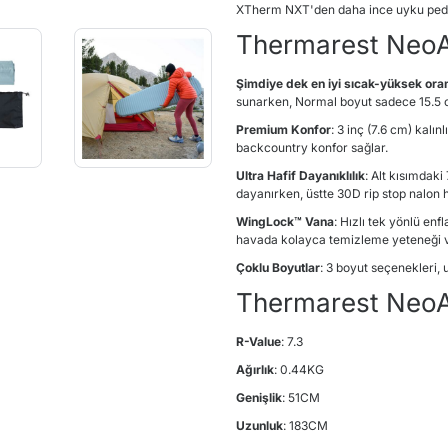
XTherm NXT'den daha ince uyku pedi
Thermarest NeoA
Şimdiye dek en iyi sıcak-yüksek ora
sunarken, Normal boyut sadece 15.5 oz
Premium Konfor
: 3 inç (7.6 cm) kalı
backcountry konfor sağlar.
Ultra Hafif Dayanıklılık
: Alt kısımdaki
dayanırken, üstte 30D rip stop nalon ha
WingLock
™
Vana
: Hızlı tek yönlü enf
havada kolayca temizleme yeteneği ve
Çoklu Boyutlar
: 3 boyut seçenekleri,
Thermarest NeoAi
R-Value
: 7.3
Ağırlık
: 0.44KG
Genişlik
: 51CM
Uzunluk
: 183CM