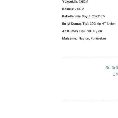
Yükseklik
: 7.6CM
Kalınlık
: 7.6CM
Paketlenmiş Boyut
: 23X11CM
En İyi Kumaş Tipi
: 30D rip HT Nylon
Alt Kumaş Tipi
: 70D Nylon
Malzeme
: Naylon, Poliüretan
Ü
Bu ürü
Ür