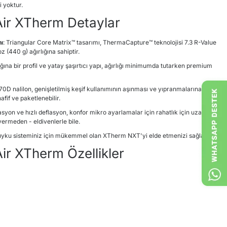
 yoktur.
ir XTherm Detaylar
nı
: Triangular Core Matrix
™
tasarımı, ThermaCapture
™
teknolojisi 7.3 R-Value
 (440 g) ağırlığına sahiptir.
nlığına bir profil ve yatay şaşırtıcı yapı, ağırlığı minimumda tutarken premium
 70D nalilon, genişletilmiş keşif kullanımının aşınması ve yıpranmalarına
fif ve paketlenebilir.
lasyon ve hızlı deflasyon, konfor mikro ayarlamalar için rahatlık için uzanırken
rmeden - eldivenlerle bile.
 uyku sisteminiz için mükemmel olan XTherm NXT'yi elde etmenizi sağlar.
r XTherm Özellikler