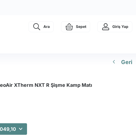
Ara
Sepet
Giriş Yap
Geri
eoAir XTherm NXT R Şişme Kamp Matı
.049,10