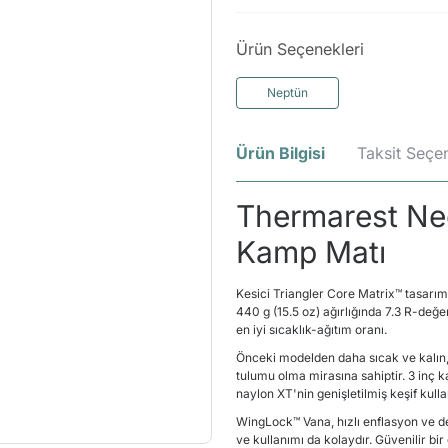
Ürün Seçenekleri
Neptün
Ürün Bilgisi
Taksit Seçen
Thermarest Ne
Kamp Matı
Kesici Triangler Core Matrix
™
tasarım
440 g (15.5 oz) ağırlığında 7.3 R-değe
en iyi sıcaklık-ağıtım oranı.
Önceki modelden daha sıcak ve kalın, 
tulumu olma mirasına sahiptir. 3 inç k
naylon XT'nin genişletilmiş keşif kul
WingLock
™
Vana, hızlı enflasyon ve d
ve kullanımı da kolaydır. Güvenilir bi