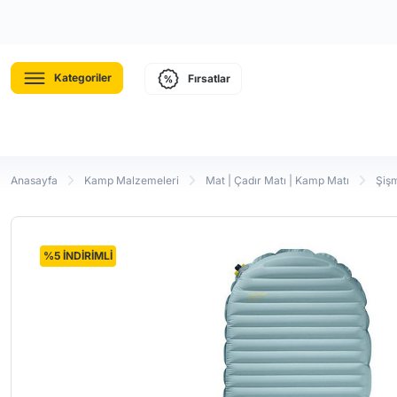
Kategoriler
Fırsatlar
Anasayfa
Kamp Malzemeleri
Mat | Çadır Matı | Kamp Matı
Şiş
%5 İNDİRİMLİ