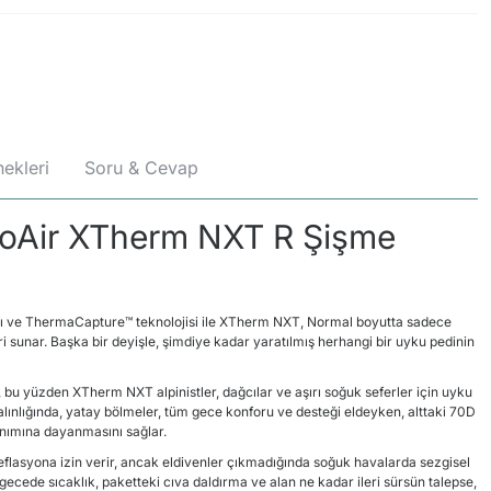
ekleri
Soru & Cevap
oAir XTherm NXT R Şişme
ı ve ThermaCapture
™
teknolojisi ile XTherm NXT, Normal boyutta sadece
ri sunar. Başka bir deyişle, şimdiye kadar yaratılmış herhangi bir uyku pedinin
bu yüzden XTherm NXT alpinistler, dağcılar ve aşırı soğuk seferler için uyku
alınlığında, yatay bölmeler, tüm gece konforu ve desteği eldeyken, alttaki 70D
lanımına dayanmasını sağlar.
eflasyona izin verir, ancak eldivenler çıkmadığında soğuk havalarda sezgisel
r gecede sıcaklık, paketteki cıva daldırma ve alan ne kadar ileri sürsün talepse,