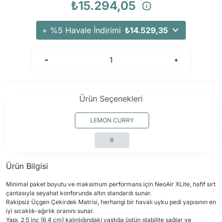
₺15.294,05
+ %5 Havale İndirimi
₺14.529,35
Ürün Seçenekleri
LEMON CURRY
R
Ürün Bilgisi
Minimal paket boyutu ve maksimum performans için NeoAir XLite, hafif sırt
çantasıyla seyahat konforunda altın standardı sunar.
Rakipsiz Üçgen Çekirdek Matrisi, herhangi bir havalı uyku pedi yapısının en
iyi sıcaklık-ağırlık oranını sunar.
Yapı, 2,5 inç (6,4 cm) kalınlığındaki yastığa üstün stabilite sağlar ve