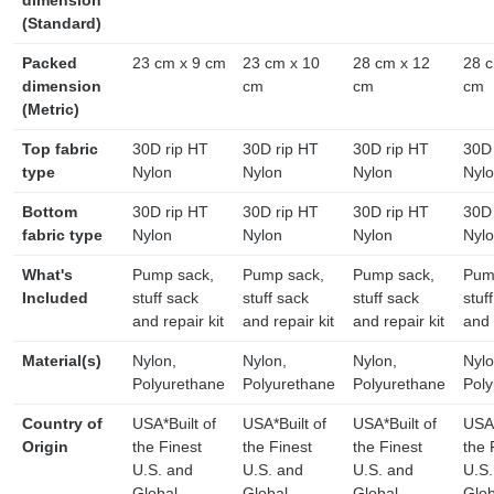
dimension
(Standard)
Packed
23 cm x 9 cm
23 cm x 10
28 cm x 12
28 c
dimension
cm
cm
cm
(Metric)
Top fabric
30D rip HT
30D rip HT
30D rip HT
30D 
type
Nylon
Nylon
Nylon
Nyl
Bottom
30D rip HT
30D rip HT
30D rip HT
30D 
fabric type
Nylon
Nylon
Nylon
Nyl
What's
Pump sack,
Pump sack,
Pump sack,
Pum
Included
stuff sack
stuff sack
stuff sack
stuf
and repair kit
and repair kit
and repair kit
and 
Material(s)
Nylon,
Nylon,
Nylon,
Nylo
Polyurethane
Polyurethane
Polyurethane
Poly
Country of
USA*Built of
USA*Built of
USA*Built of
USA*
Origin
the Finest
the Finest
the Finest
the 
U.S. and
U.S. and
U.S. and
U.S.
Global
Global
Global
Glob