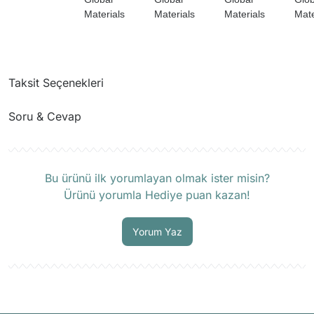
Materials
Materials
Materials
Mate
Taksit Seçenekleri
Soru & Cevap
Ürün hakkında henüz soru sorulmamış.
Bu ürünü ilk yorumlayan olmak ister misin?
Ürünü yorumla Hediye puan kazan!
Soru Sor
Yorum Yaz