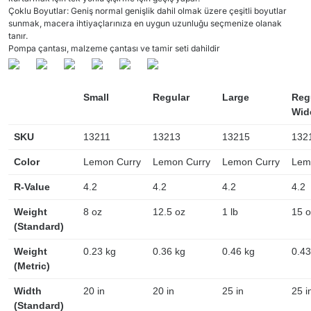
Çoklu Boyutlar: Geniş normal genişlik dahil olmak üzere çeşitli boyutlar
sunmak, macera ihtiyaçlarınıza en uygun uzunluğu seçmenize olanak
tanır.
Pompa çantası, malzeme çantası ve tamir seti dahildir
Small
Regular
Large
Reg
Wid
SKU
13211
13213
13215
132
Color
Lemon Curry
Lemon Curry
Lemon Curry
Lem
R-Value
4.2
4.2
4.2
4.2
Weight
8 oz
12.5 oz
1 lb
15 o
(Standard)
Weight
0.23 kg
0.36 kg
0.46 kg
0.43
(Metric)
Width
20 in
20 in
25 in
25 i
(Standard)