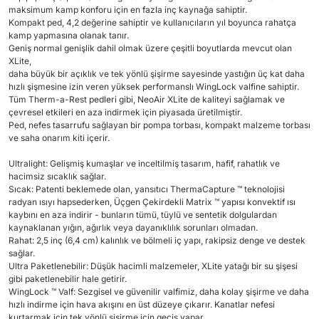
maksimum kamp konforu için en fazla inç kaynağa sahiptir.
Kompakt ped, 4,2 değerine sahiptir ve kullanıcıların yıl boyunca rahatça
kamp yapmasına olanak tanır.
Geniş normal genişlik dahil olmak üzere çeşitli boyutlarda mevcut olan
XLite,
daha büyük bir açıklık ve tek yönlü şişirme sayesinde yastığın üç kat daha
hızlı şişmesine izin veren yüksek performanslı WingLock valfine sahiptir.
Tüm Therm-a-Rest pedleri gibi, NeoAir XLite de kaliteyi sağlamak ve
çevresel etkileri en aza indirmek için piyasada üretilmiştir.
Ped, nefes tasarrufu sağlayan bir pompa torbası, kompakt malzeme torbası
ve saha onarım kiti içerir.
Ultralight: Gelişmiş kumaşlar ve inceltilmiş tasarım, hafif, rahatlık ve
hacimsiz sıcaklık sağlar.
Sıcak: Patenti beklemede olan, yansıtıcı ThermaCapture ™ teknolojisi
radyan ısıyı hapsederken, Üçgen Çekirdekli Matrix ™ yapısı konvektif ısı
kaybını en aza indirir - bunların tümü, tüylü ve sentetik dolgulardan
kaynaklanan yığın, ağırlık veya dayanıklılık sorunları olmadan.
Rahat: 2,5 inç (6,4 cm) kalınlık ve bölmeli iç yapı, rakipsiz denge ve destek
sağlar.
Ultra Paketlenebilir: Düşük hacimli malzemeler, XLite yatağı bir su şişesi
gibi paketlenebilir hale getirir.
WingLock ™ Valf: Sezgisel ve güvenilir valfimiz, daha kolay şişirme ve daha
hızlı indirme için hava akışını en üst düzeye çıkarır. Kanatlar nefesi
kurtarmak için tek yönlü şişirme için geçiş yapar.