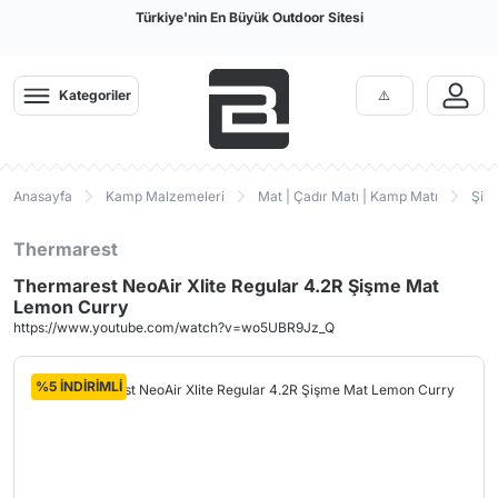
Türkiye'nin En Büyük Outdoor Sitesi
Kategoriler
Anasayfa
Kamp Malzemeleri
Mat | Çadır Matı | Kamp Matı
Şiş
Thermarest
Thermarest NeoAir Xlite Regular 4.2R Şişme Mat
Lemon Curry
https://www.youtube.com/watch?v=wo5UBR9Jz_Q
%5 İNDİRİMLİ