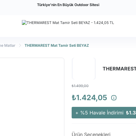
Türkiye'nin En Büyük Outdoor Sitesi
me Matlar
THERMAREST Mat Tamir Seti BEYAZ
THERMAREST 
₺1.499,00
₺1.424,05
+ %5 Havale İndirimi
₺1.
Ürün Seçenekleri