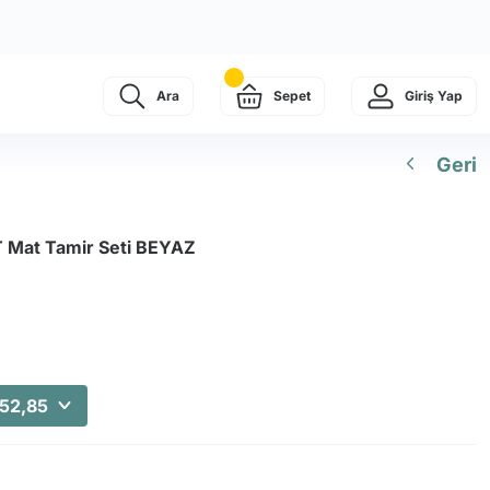
Ara
Sepet
Giriş Yap
Geri
Mat Tamir Seti BEYAZ
352,85