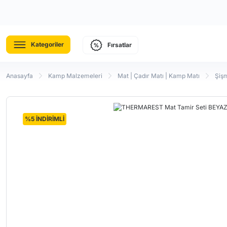
Kategoriler
Fırsatlar
Anasayfa
Kamp Malzemeleri
Mat | Çadır Matı | Kamp Matı
Şiş
%5 İNDİRİMLİ