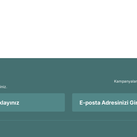
Kampanyalar, 
iniz.
layınız