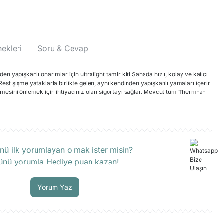
ekleri
Soru & Cevap
den yapışkanlı onarımlar için ultralight tamir kiti Sahada hızlı, kolay ve kalıcı
t şişme yataklarla birlikte gelen, aynı kendinden yapışkanlı yamaları içerir
mesini önlemek için ihtiyacınız olan sigortayı sağlar. Mevcut tüm Therm-a-
rün hakkında henüz soru sorulmamış.
nü ilk yorumlayan olmak ister misin?
ünü yorumla Hediye puan kazan!
Soru Sor
Yorum Yaz