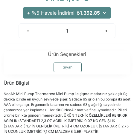
Arama Kurtarma Dronları
+ %5 Havale İndirimi
₺1.352,85
Arama Kurtarma Termal Kameraları
Arama Kurtarma Solunum Ekipmanları
Arama Kurtarma Sistemleri
Arama Kurtarma Bug Out Bag
Arama Kurtarma Eğitim Mankenleri
Ürün Seçenekleri
Arama Kurtarma Merdiveni
Siyah
Arama Kurtarma İniş ve Emniyet Aletleri
Arama Kurtarma Kiti
Ürün Bilgisi
Arama Kurtarma El Tipi Gpsler
NeoAir Mini Pump Thermarest Mini Pump ile şişme matlarınız yaklaşık üç
Arama Kurtarma Uydu İletişim Cihazları
dakika içinde en uygun seviyede şişer. Sadece 65 gr olan bu pompa iki adet
AAA pille çalışır. Ergonomik tasarımı ve sadece 63 g ağırlığı sayesinde
çantanızda yer kaplamaz. Her türlü NeoAir mat valfine uymaktadır. Pilleri
ürünle birlikte gönderilmemektedir. ÜRÜN TEKNİK ÖZELLİKLERİ RENK GRİ
AĞIRLIK (STANDART) 2,3 OZ AĞIRLIK (METRİK) 0,07 KG GENİŞLİK
(STANDART) 1,7 İN GENİŞLİK (METRİK) 4 CM UZUNLUK (STANDART) 2,75
İN UZUNLUK (METRİK) 7,1 CM MALZEME (LER) PLASTİK