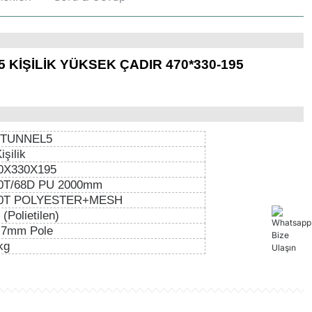
KİŞİLİK YÜKSEK ÇADIR 470*330-195
TUNNEL5
işilik
0X330X195
0T/68D PU 2000mm
0T POLYESTER+MESH
(Polietilen)
.7mm Pole
kg
rün hakkında henüz soru sorulmamış.