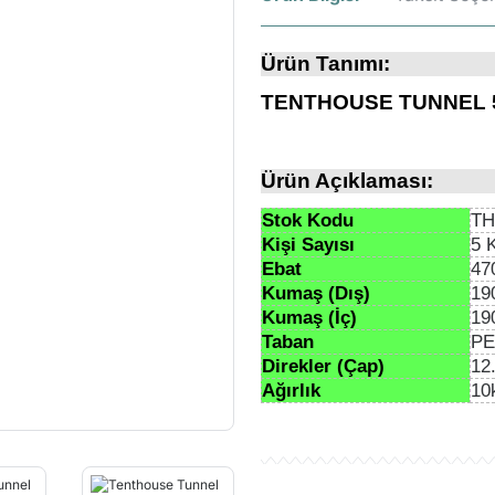
Ürün Tanımı:
TENTHOUSE TUNNEL 5 
Ürün Açıklaması:
Stok Kodu
TH
Kişi Sayısı
5 K
Ebat
47
Kumaş (Dış)
19
Kumaş (İç)
19
Taban
PE 
Direkler (Çap)
12
Ağırlık
10
Ü