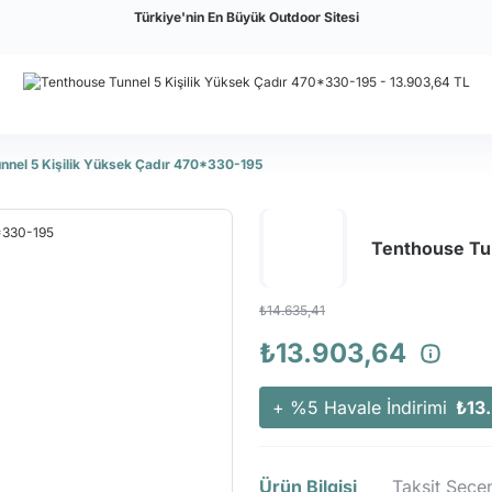
Türkiye'nin En Büyük Outdoor Sitesi
nnel 5 Kişilik Yüksek Çadır 470*330-195
Tenthouse Tun
₺14.635,41
₺13.903,64
+ %5 Havale İndirimi
₺13
Ürün Bilgisi
Taksit Seçen