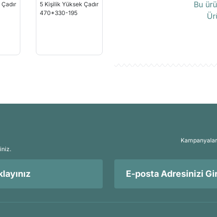
Bu ürü
Ür
Kampanyalar, 
iniz.
layınız