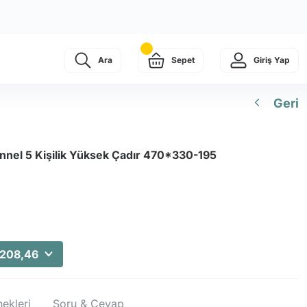
Ara
Sepet
Giriş Yap
Geri
nel 5 Kişilik Yüksek Çadır 470*330-195
.208,46
ekleri
Soru & Cevap