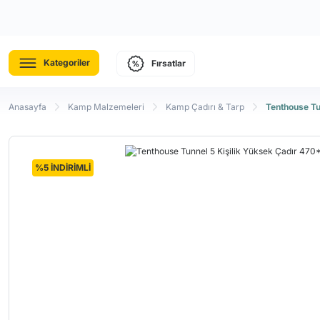
Kategoriler
Fırsatlar
Anasayfa
Kamp Malzemeleri
Kamp Çadırı & Tarp
Tenthouse Tu
%5 İNDİRİMLİ