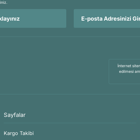
iniz.
layınız
İnternet site
edilmesi am
Sayfalar
Kargo Takibi