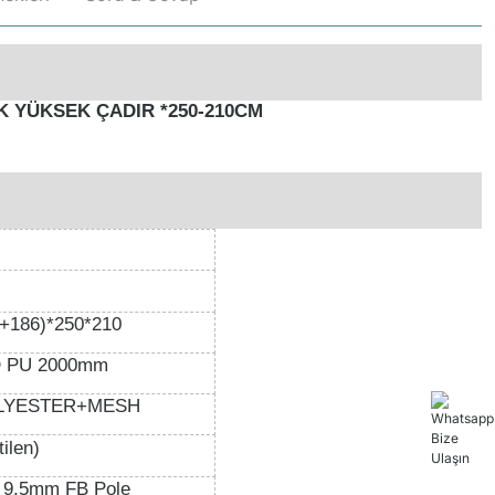
K YÜKSEK ÇADIR *250-210CM
+186)*250*210
D PU 2000mm
OLYESTER+MESH
tilen)
 9.5mm FB Pole