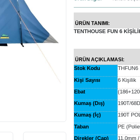
ÜRÜN TANIMI:
TENTHOUSE FUN 6 KİŞİLİ
ÜRÜN AÇIKLAMASI:
Stok Kodu
THFUN6
Kişi Sayısı
6 Kişilik
Ebat
(186+120
Kumaş (Dış)
190T/68
Kumaş (İç)
190T P
Taban
PE (Polie
Direkler (Çap)
11.0mm /