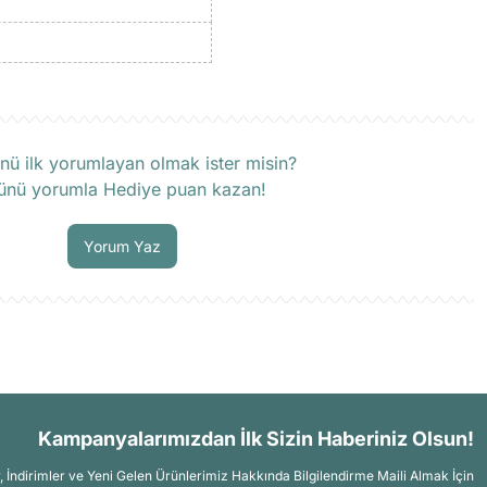
rün hakkında henüz soru sorulmamış.
nü ilk yorumlayan olmak ister misin?
ünü yorumla Hediye puan kazan!
Soru Sor
Yorum Yaz
Kampanyalarımızdan İlk Sizin Haberiniz Olsun!
İndirimler ve Yeni Gelen Ürünlerimiz Hakkında Bilgilendirme Maili Almak İçin