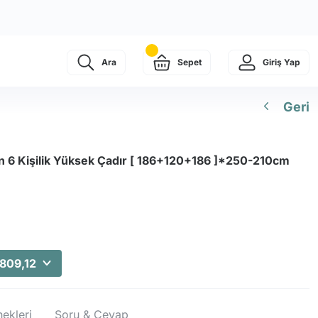
Ara
Sepet
Giriş Yap
Geri
 6 Kişilik Yüksek Çadır [ 186+120+186 ]*250-210cm
.809,12
ekleri
Soru & Cevap