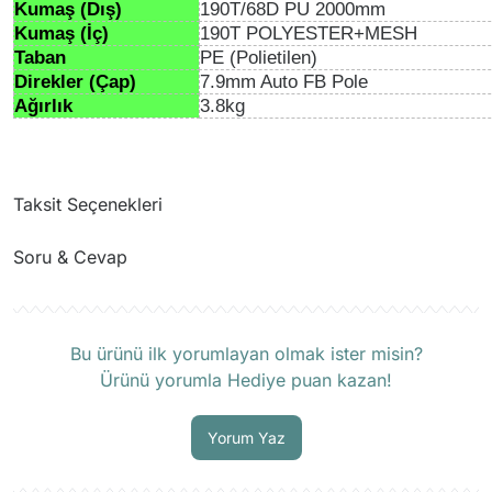
Kumaş (Dış)
190T/68D PU 2000mm
Kumaş (İç)
190T POLYESTER+MESH
Taban
PE (Polietilen)
Direkler (Çap)
7.9mm Auto FB Pole
Ağırlık
3.8kg
Taksit Seçenekleri
Soru & Cevap
Ürün hakkında henüz soru sorulmamış.
Bu ürünü ilk yorumlayan olmak ister misin?
Ürünü yorumla Hediye puan kazan!
Soru Sor
Yorum Yaz