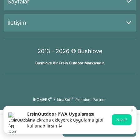
Sayfalar
İletişim
2013 - 2026 © Bushlove
Bushlove Bir Ersin Outdoor Markasıdır.
®
®
İKOMERS
/
IdeaSoft
Premium Partner
×
ErsinOutdoor PWA Uygulaması
Ana ekrana ekleyerek uygulama gibi
Nasıl?
kullanabilirsin 💫
Gelince Haber Ver
Whatsapp Destek