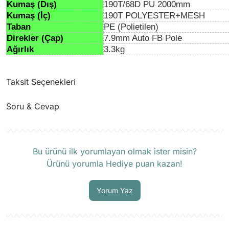
Kumaş (Dış)
190T/68D PU 2000mm
Kumaş (İç)
190T POLYESTER+MESH
Taban
PE (Polietilen)
Direkler (Çap)
7.9mm Auto FB Pole
Ağırlık
3.3kg
Taksit Seçenekleri
Soru & Cevap
Ürün hakkında henüz soru sorulmamış.
Bu ürünü ilk yorumlayan olmak ister misin?
Ürünü yorumla Hediye puan kazan!
Soru Sor
Yorum Yaz