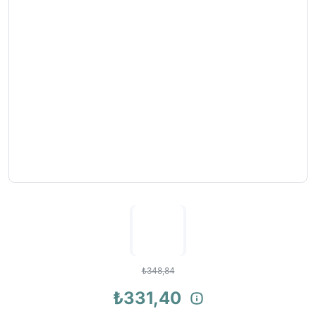
₺348,84
₺331,40