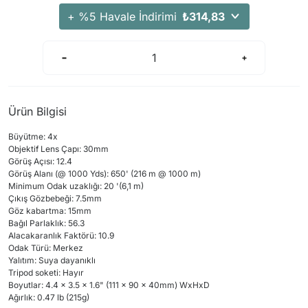
+ %5 Havale İndirimi
₺314,83
Ürün Bilgisi
Büyütme:
4x
Objektif Lens
Çapı
: 30mm
Görüş Açısı
:
12.4
Görüş Alanı
(@ 1000 Yds): 650' (216 m @ 1000 m)
Minimum Odak
uzaklığı:
20 '(
6,1 m
)
Çıkış
Gözbebeği
: 7.5mm
Göz kabartma
: 15mm
Bağıl Parlaklık: 56.3
Alacakaranlık Faktörü: 10.9
Odak
Türü:
Merkez
Yalıtım:
Suya dayanıklı
Tripod soketi: Hayır
Boyutlar:
4.4 x 3.5 x 1.6" (111 x 90 x 40mm) WxHxD
Ağırlık: 0.47 lb (
215g)