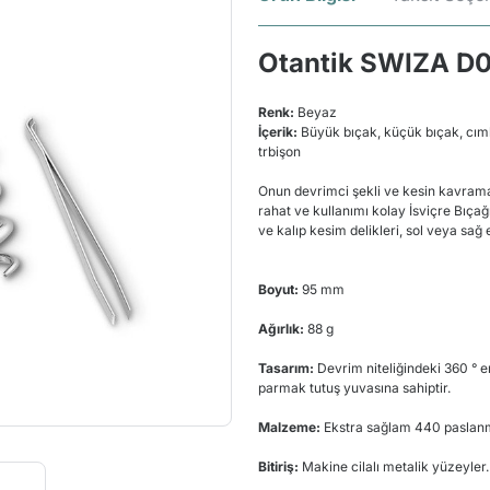
Otantik SWIZA D03
Renk:
Beyaz
İçerik:
Büyük bıçak, küçük bıçak, cım
trbişon
Onun devrimci şekli ve kesin kavram
rahat ve kullanımı kolay İsviçre Bıçağı
ve kalıp kesim delikleri, sol veya sağ e
Boyut:
95 mm
Ağırlık:
88 g
Tasarım:
Devrim niteliğindeki 360 ° e
parmak tutuş yuvasına sahiptir.
Malzeme:
Ekstra sağlam 440 paslanma
Bitiriş:
Makine cilalı metalik yüzeyler.