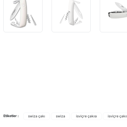
Etiketler :
swiza çakı
swiza
isviçre çakısı
isviçre çakı