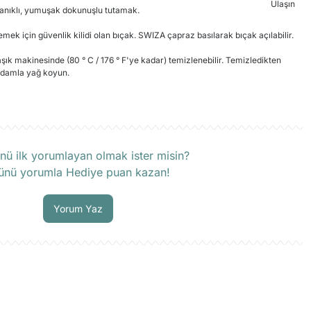
yanıklı, yumuşak dokunuşlu tutamak.
ek için güvenlik kilidi olan bıçak. SWIZA çapraz basılarak bıçak açılabilir.
şık makinesinde (80 ° C / 176 ° F'ye kadar) temizlenebilir. Temizledikten
r damla yağ koyun.
rün hakkında henüz soru sorulmamış.
nü ilk yorumlayan olmak ister misin?
ünü yorumla Hediye puan kazan!
Soru Sor
Yorum Yaz