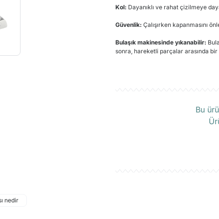
Kol:
Dayanıklı ve rahat çizilmeye da
Güvenlik:
Çalışırken kapanmasını önlem
Bulaşık makinesinde yıkanabilir:
Bula
sonra, hareketli parçalar arasında bi
Ü
Bu ürü
Ür
sı nedir