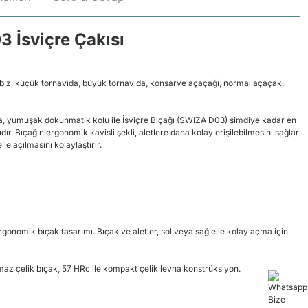
 İsviçre Çakısı
bız, küçük tornavida, büyük tornavida, konsarve açaçağı, normal açaçak,
a, yumuşak dokunmatik kolu ile İsviçre Bıçağı (SWIZA D03) şimdiye kadar en
dır. Bıçağın ergonomik kavisli şekli, aletlere daha kolay erişilebilmesini sağlar
lle açılmasını kolaylaştırır.
rgonomik bıçak tasarımı. Bıçak ve aletler, sol veya sağ elle kolay açma için
z çelik bıçak, 57 HRc ile kompakt çelik levha konstrüksiyon.