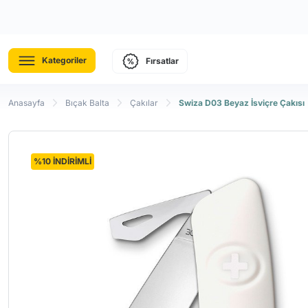
Kategoriler
Fırsatlar
Anasayfa
Bıçak Balta
Çakılar
Swiza D03 Beyaz İsviçre Çakısı
%10 İNDİRİMLİ