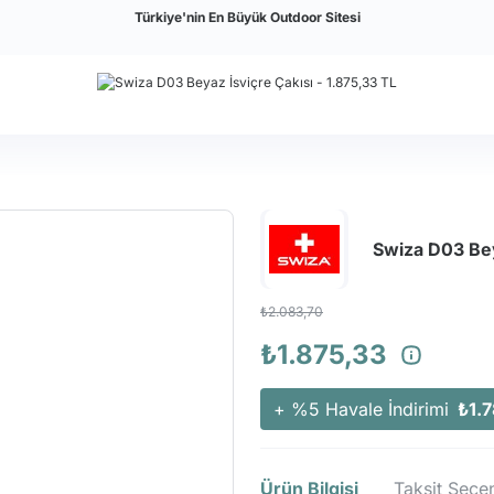
Türkiye'nin En Büyük Outdoor Sitesi
Swiza D03 Bey
₺2.083,70
₺1.875,33
+ %5 Havale İndirimi
₺1.7
Ürün Bilgisi
Taksit Seçen