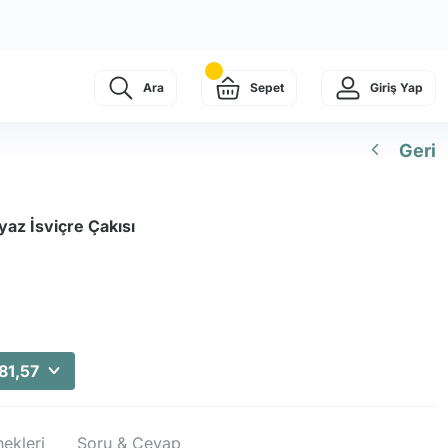
Ara
Sepet
Giriş Yap
Geri
az İsviçre Çakısı
81,57
ekleri
Soru & Cevap