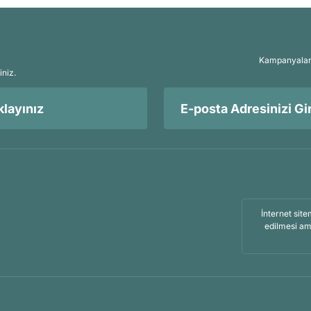
Kampanyalar, 
iniz.
layınız
İnternet site
edilmesi am