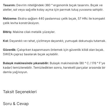
Tasarım:
Devrim niteliğindeki 360 ° ergonomik bıçak tasarımı. Bıçak ve
aletler, sol veya sağ elle kolay açma için parmak tutuş yuvasına sahiptir.
Malzeme:
Ekstra sağlam 440 paslanmaz çelik bıçak, 57 HRc ile kompakt
çelik levha konstrüksiyon.
Bitiriş:
Makine cilalı metalik yüzeyler.
Kol:
Dayanıklı ve rahat, çizilmeye dayanıklı, yumuşak dokunuşlu tutamak.
Güvenlik:
Çalışırken kapanmasını önlemek için güvenlik kilidi olan bıçak.
SWIZA çapraz basılarak bıçak açılabilir.
Bulaşık makinesinde yıkanabilir:
Bulaşık makinesinde (80 ° C / 176 ° F'ye
kadar) temizlenebilir. Temizledikten sonra, hareketli parçalar arasında bir
damla yağ koyun.
Taksit Seçenekleri
Soru & Cevap