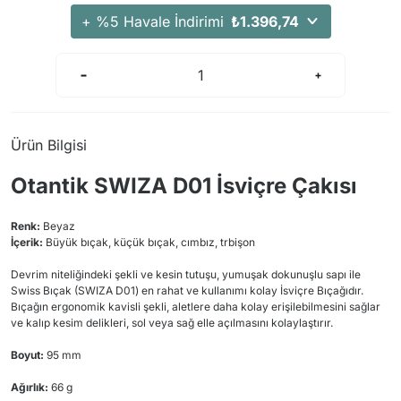
+ %5 Havale İndirimi
₺1.396,74
Ürün Bilgisi
Otantik SWIZA D01 İsviçre Çakısı
Renk:
Beyaz
İçerik:
Büyük bıçak, küçük bıçak, cımbız, trbişon
Devrim niteliğindeki şekli ve kesin tutuşu, yumuşak dokunuşlu sapı ile
Swiss Bıçak (SWIZA D01) en rahat ve kullanımı kolay İsviçre Bıçağıdır.
Bıçağın ergonomik kavisli şekli, aletlere daha kolay erişilebilmesini sağlar
ve kalıp kesim delikleri, sol veya sağ elle açılmasını kolaylaştırır.
Boyut:
95 mm
Ağırlık:
66 g