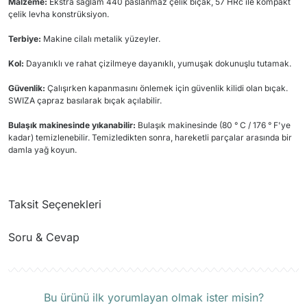
Malzeme:
Ekstra sağlam 440 paslanmaz çelik bıçak, 57 HRc ile kompakt
çelik levha konstrüksiyon.
Terbiye:
Makine cilalı metalik yüzeyler.
Kol:
Dayanıklı ve rahat çizilmeye dayanıklı, yumuşak dokunuşlu tutamak.
Güvenlik:
Çalışırken kapanmasını önlemek için güvenlik kilidi olan bıçak.
SWIZA çapraz basılarak bıçak açılabilir.
Bulaşık makinesinde yıkanabilir:
Bulaşık makinesinde (80 ° C / 176 ° F'ye
kadar) temizlenebilir. Temizledikten sonra, hareketli parçalar arasında bir
damla yağ koyun.
Taksit Seçenekleri
Soru & Cevap
Ürün hakkında henüz soru sorulmamış.
Bu ürünü ilk yorumlayan olmak ister misin?