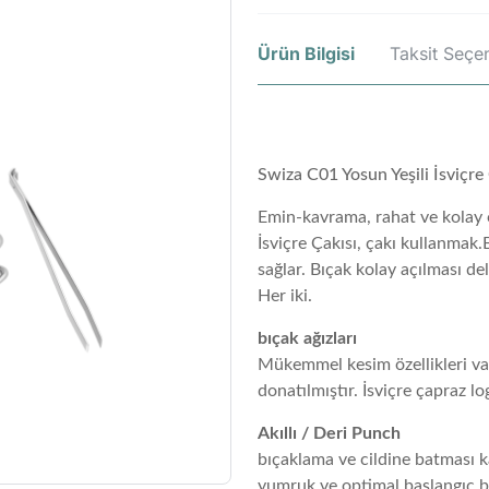
Ürün Bilgisi
Taksit Seçen
Swiza C01 Yosun Yeşili İsviçre
Emin-kavrama, rahat ve kolay
İsviçre Çakısı, çakı kullanmak.
sağlar.
Bıçak kolay açılması del
Her iki.
bıçak ağızları
Mükemmel kesim özellikleri var
donatılmıştır.
İsviçre çapraz lo
Akıllı / Deri Punch
bıçaklama ve cildine batması ka
yumruk ve optimal başlangıç ​​