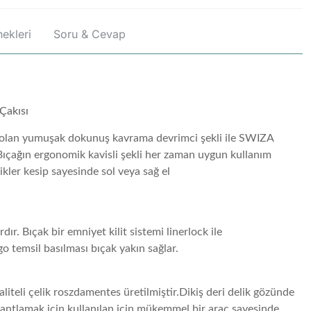
ekleri
Soru & Cevap
 Çakısı
 olan yumuşak dokunuş kavrama devrimci şekli ile SWIZA
Bıçağın ergonomik kavisli şekli her zaman uygun kullanım
ikler kesip sayesinde sol veya sağ el
dır.
Bıçak bir emniyet kilit sistemi linerlock ile
go temsil basılması bıçak yakın sağlar.
liteli çelik roszdamentes üretilmiştir.
Dikiş deri delik gözünde
bantlamak için kullanılan için mükemmel bir araç sayesinde.