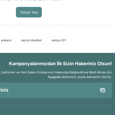
Soru Sor
Yorum Yaz
 ankara
swiza istanbul
swiza c01
Kampanyalarımızdan İlk Sizin Haberiniz Olsun!
İndirimler ve Yeni Gelen Ürünlerimiz Hakkında Bilgilendirme Maili Almak İçin
Aşağıdaki Bölüme E-posta Adresinizi Giriniz.