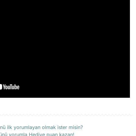
rün hakkında henüz soru sorulmamış.
nü ilk yorumlayan olmak ister misin?
ünü yorumla Hediye puan kazan!