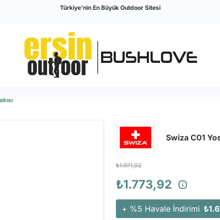
Türkiye'nin En Büyük Outdoor Sitesi
akısı
Swiza C01 Yosu
₺1.971,02
₺1.773,92
+ %5 Havale İndirimi
₺1.