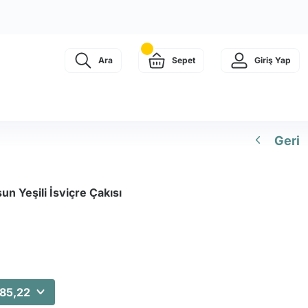
Ara
Sepet
Giriş Yap
Geri
n Yeşili İsviçre Çakısı
685,22