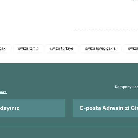
çakı
swiza izmir
swiza türkiye
swiza isveç çakısı
swiza
Kampanyalar, 
iniz.
layınız