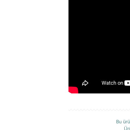
Ü
Bu ürü
Ür