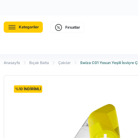
Kategoriler
Fırsatlar
Anasayfa
Bıçak Balta
Çakılar
Swiza C01 Yosun Yeşili İsviçre Ç
%10 İNDİRİMLİ