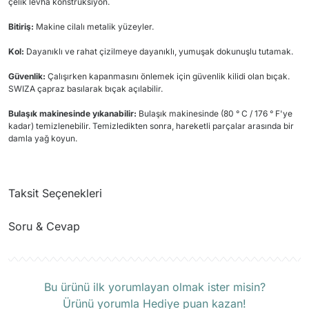
çelik levha konstrüksiyon.
Bitiriş:
Makine cilalı metalik yüzeyler.
Kol:
Dayanıklı ve rahat çizilmeye dayanıklı, yumuşak dokunuşlu tutamak.
Güvenlik:
Çalışırken kapanmasını önlemek için güvenlik kilidi olan bıçak.
SWIZA çapraz basılarak bıçak açılabilir.
Bulaşık makinesinde yıkanabilir:
Bulaşık makinesinde (80 ° C / 176 ° F'ye
kadar) temizlenebilir. Temizledikten sonra, hareketli parçalar arasında bir
damla yağ koyun.
Taksit Seçenekleri
Soru & Cevap
Ürün hakkında henüz soru sorulmamış.
Bu ürünü ilk yorumlayan olmak ister misin?
Ürünü yorumla Hediye puan kazan!