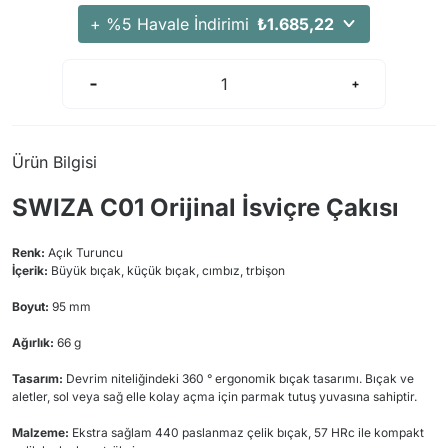
Arama Kurtarma Dronları
+ %5 Havale İndirimi
₺1.685,22
Arama Kurtarma Termal Kameraları
Arama Kurtarma Solunum Ekipmanları
Arama Kurtarma Sistemleri
Arama Kurtarma Bug Out Bag
Ürün Bilgisi
Arama Kurtarma Eğitim Mankenleri
SWIZA C01 Orijinal İsviçre Çakısı
Arama Kurtarma Merdiveni
Arama Kurtarma İniş ve Emniyet Aletleri
Renk:
Açık
Turuncu
Arama Kurtarma Kiti
İçerik:
Büyük bıçak, küçük bıçak, cımbız, trbişon
Arama Kurtarma El Tipi Gpsler
Boyut:
95 mm
Arama Kurtarma Uydu İletişim Cihazları
Ağırlık:
66 g
Tasarım:
Devrim niteliğindeki 360 ° ergonomik bıçak tasarımı. Bıçak ve
aletler, sol veya sağ elle kolay açma için parmak tutuş yuvasına sahiptir.
Malzeme:
Ekstra sağlam 440 paslanmaz çelik bıçak, 57 HRc ile kompakt