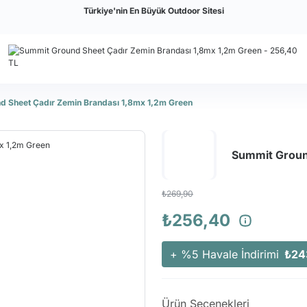
Türkiye'nin En Büyük Outdoor Sitesi
d Sheet Çadır Zemin Brandası 1,8mx 1,2m Green
Summit Groun
₺269,90
₺256,40
+ %5 Havale İndirimi
₺24
Ürün Seçenekleri