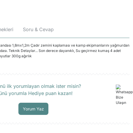
ekleri
Soru & Cevap
andası 1,8mx1,2m Çadır zemini kaplaması ve kamp ekipmanlarını yağmurdan
ndası. Teknik Detaylar... Son derece dayanıklı, Su geçirmez kumaş 4 adet
yutlar 300g ağırlık
rün hakkında henüz soru sorulmamış.
nü ilk yorumlayan olmak ister misin?
ünü yorumla Hediye puan kazan!
Soru Sor
Yorum Yaz