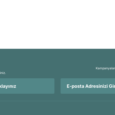
Kampanyalar, 
iniz.
layınız