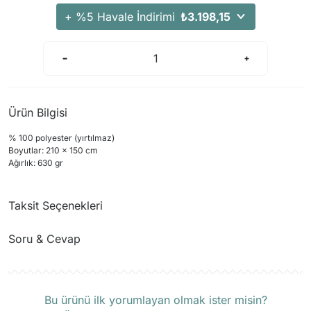
Arama Kurtarma Dronları
+ %5 Havale İndirimi
₺3.198,15
Arama Kurtarma Termal Kameraları
Arama Kurtarma Solunum Ekipmanları
Arama Kurtarma Sistemleri
Arama Kurtarma Bug Out Bag
Ürün Bilgisi
Arama Kurtarma Eğitim Mankenleri
% 100 polyester
(
yırtılmaz)
Arama Kurtarma Merdiveni
Boyutlar
:
210
x 150 cm
Arama Kurtarma İniş ve Emniyet Aletleri
Ağırlık:
630
gr
Arama Kurtarma Kiti
Taksit Seçenekleri
Arama Kurtarma El Tipi Gpsler
Arama Kurtarma Uydu İletişim Cihazları
Soru & Cevap
Ürün hakkında henüz soru sorulmamış.
Bu ürünü ilk yorumlayan olmak ister misin?