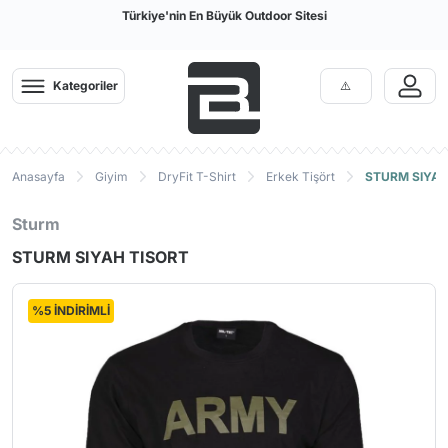
Türkiye'nin En Büyük Outdoor Sitesi
Kategoriler
Anasayfa
Giyim
DryFit T-Shirt
Erkek Tişört
STURM SIYAH
Sturm
STURM SIYAH TISORT
%5 İNDİRİMLİ