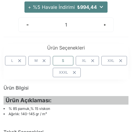
+ %5 Havale İndirimi
₺994,44
Ürün Seçenekleri
L
M
S
XL
XXL
XXXL
Ürün Bilgisi
Ürün Açıklaması:
% 85 pamuk,% 15 viskon
Ağırlık: 140-145 gr / m²