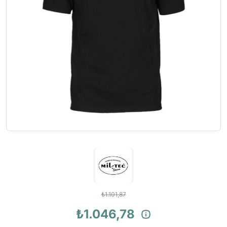
₺1.101,87
₺1.046,78