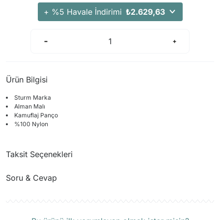
+ %5 Havale İndirimi
₺2.629,63
Ürün Bilgisi
Sturm Marka
Alman Malı
Kamuflaj Panço
%100 Nylon
Taksit Seçenekleri
Soru & Cevap
Ürün hakkında henüz soru sorulmamış.