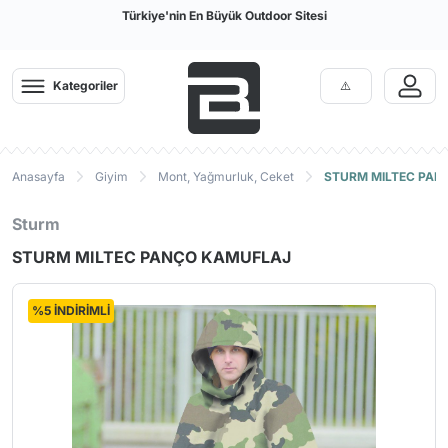
Türkiye'nin En Büyük Outdoor Sitesi
Kategoriler
Anasayfa
Giyim
Mont, Yağmurluk, Ceket
STURM MILTEC PAN
Sturm
STURM MILTEC PANÇO KAMUFLAJ
%5 İNDİRİMLİ