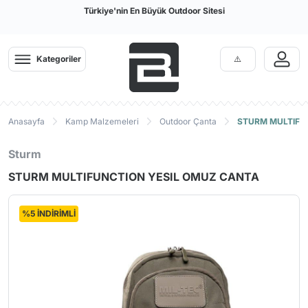
Türkiye'nin En Büyük Outdoor Sitesi
Kategoriler
Anasayfa
Kamp Malzemeleri
Outdoor Çanta
STURM MULTIFU
Sturm
STURM MULTIFUNCTION YESIL OMUZ CANTA
%5 İNDİRİMLİ