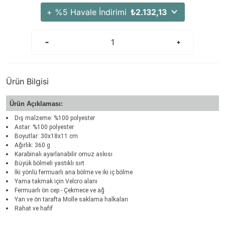
+ %5 Havale İndirimi
₺2.132,13
Ürün Bilgisi
Ürün Açıklaması:
Dış malzeme: %100 polyester
Astar: %100 polyester
Boyutlar: 30x18x11 cm
Ağırlık: 360 g
Karabinalı ayarlanabilir omuz askısı
Büyük bölmeli yastıklı sırt
İki yönlü fermuarlı ana bölme ve iki iç bölme
Yama takmak için Velcro alanı
Fermuarlı ön cep - Çekmece ve ağ
Yan ve ön tarafta Molle saklama halkaları
Rahat ve hafif