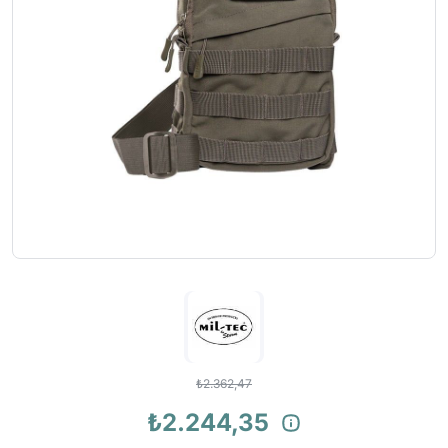
₺2.362,47
₺2.244,35