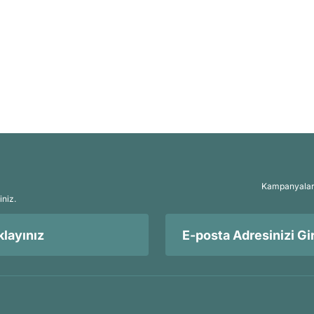
Kampanyalar, 
iniz.
layınız