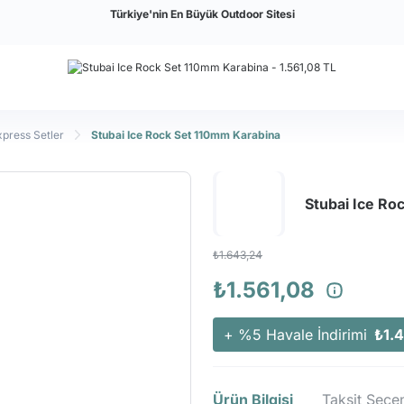
Türkiye'nin En Büyük Outdoor Sitesi
xpress Setler
Stubai Ice Rock Set 110mm Karabina
Stubai Ice Ro
₺1.643,24
₺1.561,08
+ %5 Havale İndirimi
₺1.
Ürün Bilgisi
Taksit Seçen