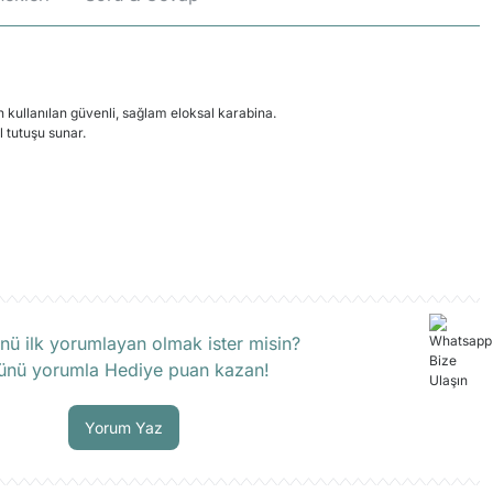
 kullanılan güvenli, sağlam eloksal karabina.
l tutuşu sunar.
rün hakkında henüz soru sorulmamış.
nü ilk yorumlayan olmak ister misin?
ünü yorumla Hediye puan kazan!
Soru Sor
Yorum Yaz