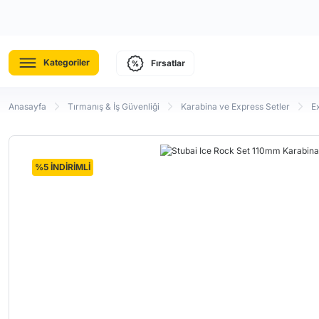
Kategoriler
Fırsatlar
Anasayfa
Tırmanış & İş Güvenliği
Karabina ve Express Setler
E
%5 İNDİRİMLİ