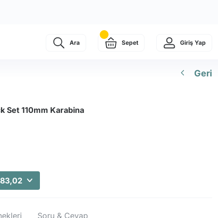
Ara
Sepet
Giriş Yap
Geri
ck Set 110mm Karabina
483,02
ekleri
Soru & Cevap