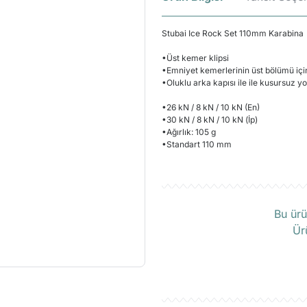
Stubai Ice Rock Set 110mm Karabina
•Üst kemer klipsi
•Emniyet kemerlerinin üst bölümü için
•Oluklu arka kapısı ile ile kusursuz yo
•26 kN / 8 kN / 10 kN (En)
•30 kN / 8 kN / 10 kN (İp)
•Ağırlık: 105 g
•Standart 110 mm
Ü
Bu ürü
Ür