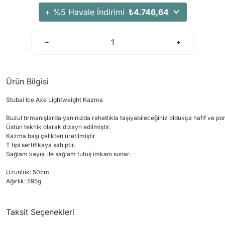
Arama Kurtarma Dronları
+ %5 Havale İndirimi
₺4.746,64
Arama Kurtarma Termal Kameraları
Arama Kurtarma Solunum Ekipmanları
Arama Kurtarma Sistemleri
Arama Kurtarma Bug Out Bag
Ürün Bilgisi
Arama Kurtarma Eğitim Mankenleri
Stubai Ice Axe Lightweight Kazma
Arama Kurtarma Merdiveni
Arama Kurtarma İniş ve Emniyet Aletleri
Buzul tırmanışlarda yanınızda rahatlıkla taşıyabileceğiniz oldukça hafif ve porta
Üstün teknik olarak dizayn edilmiştir.
Arama Kurtarma Kiti
Kazma başı çelikten üretilmiştir
T tipi sertifikaya sahiptir.
Arama Kurtarma El Tipi Gpsler
Sağlam kayışı ile sağlam tutuş imkanı sunar.
Arama Kurtarma Uydu İletişim Cihazları
Uzunluk: 50cm
Ağırlık: 595g
Taksit Seçenekleri