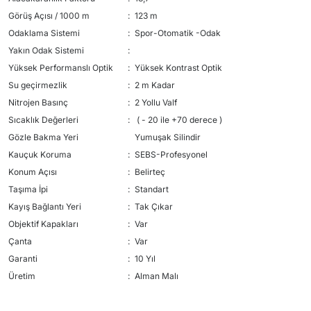
Görüş Açısı / 1000 m
:
123 m
Odaklama Sistemi
:
Spor-Otomatik -Odak
Yakın Odak Sistemi
:
Yüksek Performanslı Optik
:
Yüksek Kontrast Optik
Su geçirmezlik
:
2 m Kadar
Nitrojen Basınç
:
2 Yollu Valf
Sıcaklık Değerleri
:
( - 20 ile +70 derece )
Gözle Bakma Yeri
Yumuşak Silindir
Kauçuk Koruma
:
SEBS-Profesyonel
Konum Açısı
:
Belirteç
Taşıma İpi
:
Standart
Kayış Bağlantı Yeri
:
Tak Çıkar
Objektif Kapakları
:
Var
Çanta
:
Var
Garanti
:
10 Yıl
Üretim
:
Alman Malı