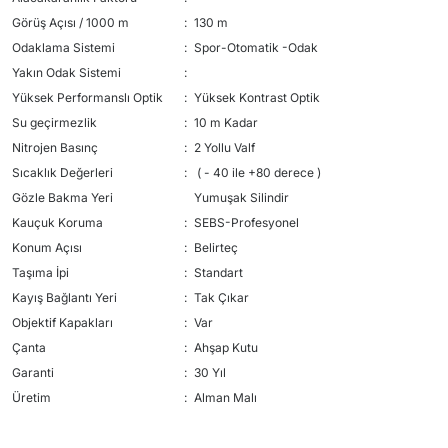
Görüş Açısı / 1000 m
:
130 m
Odaklama Sistemi
:
Spor-Otomatik -Odak
Yakın Odak Sistemi
:
Yüksek Performanslı Optik
:
Yüksek Kontrast Optik
Su geçirmezlik
:
10 m Kadar
Nitrojen Basınç
:
2 Yollu Valf
Sıcaklık Değerleri
:
( - 40 ile +80 derece )
Gözle Bakma Yeri
Yumuşak Silindir
Kauçuk Koruma
:
SEBS-Profesyonel
Konum Açısı
:
Belirteç
Taşıma İpi
:
Standart
Kayış Bağlantı Yeri
:
Tak Çıkar
Objektif Kapakları
:
Var
Çanta
:
Ahşap Kutu
Garanti
:
30 Yıl
Üretim
:
Alman Malı