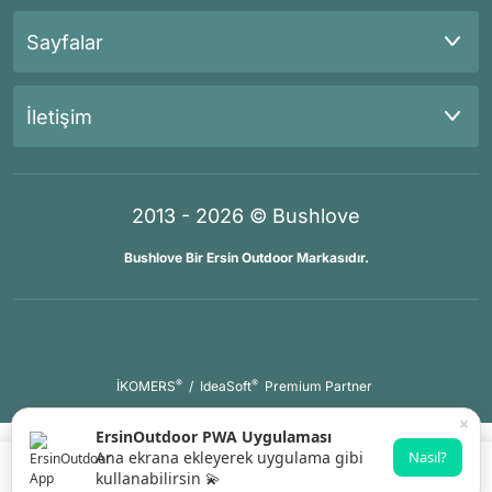
Sayfalar
İletişim
2013 - 2026 © Bushlove
Bushlove Bir Ersin Outdoor Markasıdır.
®
®
İKOMERS
/
IdeaSoft
Premium Partner
×
ErsinOutdoor PWA Uygulaması
Ana ekrana ekleyerek uygulama gibi
Nasıl?
kullanabilirsin 💫
Sepete Ekle
Whatsapp Destek