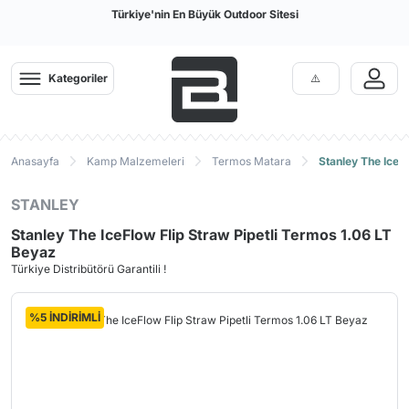
Türkiye'nin En Büyük Outdoor Sitesi
Kategoriler
Anasayfa
Kamp Malzemeleri
Termos Matara
Stanley The IceF
STANLEY
Stanley The IceFlow Flip Straw Pipetli Termos 1.06 LT
Beyaz
Türkiye Distribütörü Garantili !
%5 İNDİRİMLİ