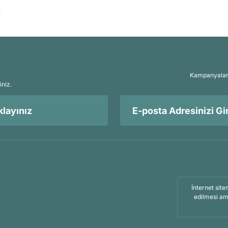
Kampanyalar, 
iniz.
layınız
İnternet site
edilmesi am