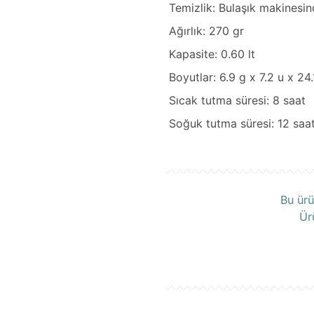
Temizlik: Bulaşık makinesin
Ağırlık: 270 gr
Kapasite: 0.60 lt
Boyutlar: 6.9 g x 7.2 u x 24
Sıcak tutma süresi: 8 saat
Soğuk tutma süresi: 12 saa
Ü
Bu ürü
Ür