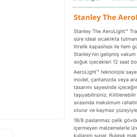
Stanley The Aero
Stanley The AeroLight™ Tran
süre ideal sıcaklıkta tutman
litrelik kapasitesi ile hem 
Stanley’nin gelişmiş vakum y
soğuk içecekleri 12 saat b
AeroLight™ teknolojisi say
model, çantanızda veya ara
tasarımı sayesinde içeceğin
taşıyabilirsiniz. Kilitlenebi
sırasında maksimum rahatlı
oturur ve kaymaz yüzeyiyle 
18/8 paslanmaz çelik gövdes
içermeyen malzemelerle üret
kullanım sunar. Bulaşık mak