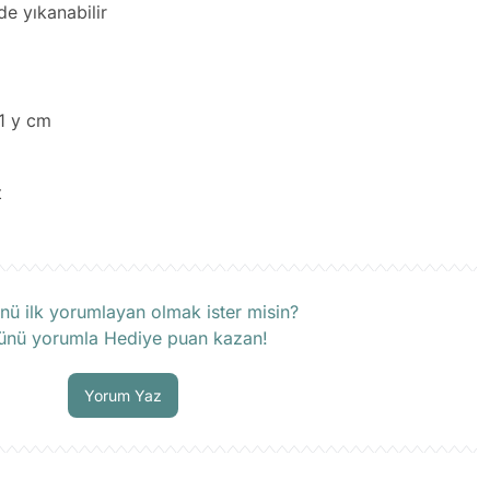
de yıkanabilir
.1 y cm
t
rün hakkında henüz soru sorulmamış.
nü ilk yorumlayan olmak ister misin?
ünü yorumla Hediye puan kazan!
Soru Sor
Yorum Yaz