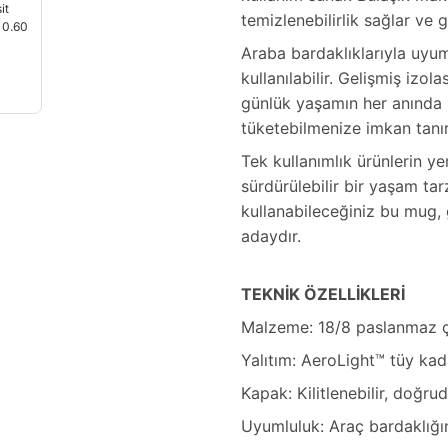
temizlenebilirlik sağlar ve g
Araba bardaklıklarıyla uyum
kullanılabilir. Gelişmiş izo
günlük yaşamın her anında s
tüketebilmenize imkan tanır
Tek kullanımlık ürünlerin y
sürdürülebilir bir yaşam ta
kullanabileceğiniz bu mug,
adaydır.
TEKNİK ÖZELLİKLERİ
Malzeme: 18/8 paslanmaz çe
Yalıtım: AeroLight™ tüy kada
Kapak: Kilitlenebilir, doğr
Uyumluluk: Araç bardaklığ