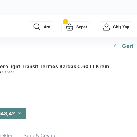
Ara
Sepet
Giriş Yap
Geri
eroLight Transit Termos Bardak 0.60 Lt Krem
 Garantili !
643,42
ekleri
Soru & Cevap