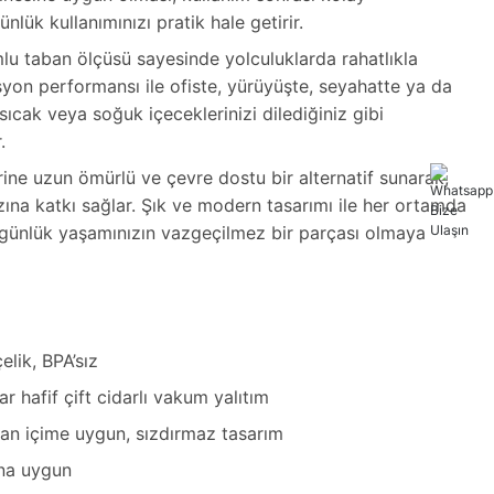
ünlük kullanımınızı pratik hale getirir.
lu taban ölçüsü sayesinde yolculuklarda rahatlıkla
lasyon performansı ile ofiste, yürüyüşte, seyahatte ya da
ıcak veya soğuk içeceklerinizi dilediğiniz gibi
.
erine uzun ömürlü ve çevre dostu bir alternatif sunarak,
rzına katkı sağlar. Şık ve modern tasarımı ile her ortamda
 günlük yaşamınızın vazgeçilmez bir parçası olmaya
lik, BPA’sız
r hafif çift cidarlı vakum yalıtım
udan içime uygun, sızdırmaz tasarım
ına uygun