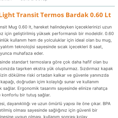
Light Transit Termos Bardak 0.60 Lt
sit Mug 0.60 lt, hareket halindeyken içeceklerinizi uzun
ız için geliştirilmiş yüksek performanslı bir modeldir. 0.60
günlük kullanım hem de yolculuklar için ideal olan bu mug,
alıtım teknolojisi sayesinde sıcak içecekleri 8 saat,
oyunca muhafaza eder.
esinde standart termoslara göre çok daha hafif olan bu
cınızda taşırken ekstra yük oluşturmaz. Sızdırmaz kapak
izin dökülme riski ortadan kalkar ve güvenle yanınızda
lir kapağı, doğrudan içim kolaylığı sunar ve kullanım
k sağlar. Ergonomik tasarımı sayesinde elinize rahatça
konforlu bir tutuş sağlar.
i, dayanıklılığı ve uzun ömürlü yapısı ile öne çıkar. BPA
ilmiş olması sayesinde sağlığınız için güvenli bir
inesine uygun olması, kullanım sonrası kolay