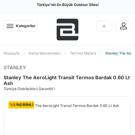
Türkiye'nin En Büyük Outdoor Sitesi
Kategoriler
Anasayfa
Kamp Malzemeleri
Termos Matara
Stanley The Aero
STANLEY
Stanley The AeroLight Transit Termos Bardak 0.60 Lt
Ash
Türkiye Distribütörü Garantili !
%5 İNDİRİMLİ