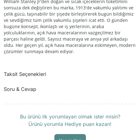
William Stanley Jr'den doğan ve sıcak içeceklerin tüketimini
sonsuza dek değiştiren bu marka, 1913'de vakumlu yalıtımı ve
çelik gücü, taşınabilir bir şişede birleştirerek bugün bildiğimiz
ve sevdiğimiz tüm çelik vakumlu şişeleri icat etti. O günden
bugüne konsept, ikonlaştı ve iş yerlerinin, araba
yolculuklarının, açık hava maceralarının vazgeçilmez bir
parçası haline geldi. Sayısız maceraya ve anıya yol arkadaşı
oldu. Her geçen yıl, açık hava maceralarına eskimeyen, modern
çözümler sunmaya devam ediyor.
Taksit Seçenekleri
Soru & Cevap
Ürün hakkında henüz soru sorulmamış.
Bu ürünü ilk yorumlayan olmak ister misin?
Ürünü yorumla Hediye puan kazan!
Soru Sor