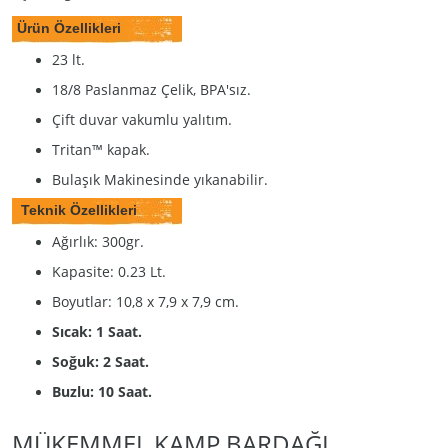
Ürün Özellikleri
23 lt.
18/8 Paslanmaz Çelik, BPA'sız.
Çift duvar vakumlu yalıtım.
Tritan™ kapak.
Bulaşık Makinesinde yıkanabilir.
Teknik Özellikleri
Ağırlık: 300gr.
Kapasite: 0.23 Lt.
Boyutlar: 10,8 x 7,9 x 7,9 cm.
Sıcak: 1 Saat.
Soğuk: 2 Saat.
Buzlu: 10 Saat.
MÜKEMMEL KAMP BARDAĞI