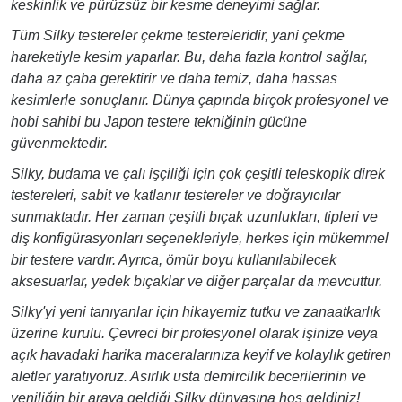
keskinlik ve pürüzsüz bir kesme deneyimi sağlar.
Tüm Silky testereler çekme testereleridir, yani çekme
hareketiyle kesim yaparlar. Bu, daha fazla kontrol sağlar,
daha az çaba gerektirir ve daha temiz, daha hassas
kesimlerle sonuçlanır. Dünya çapında birçok profesyonel ve
hobi sahibi bu Japon testere tekniğinin gücüne
güvenmektedir.
Silky, budama ve çalı işçiliği için çok çeşitli teleskopik direk
testereleri, sabit ve katlanır testereler ve doğrayıcılar
sunmaktadır. Her zaman çeşitli bıçak uzunlukları, tipleri ve
diş konfigürasyonları seçenekleriyle, herkes için mükemmel
bir testere vardır. Ayrıca, ömür boyu kullanılabilecek
aksesuarlar, yedek bıçaklar ve diğer parçalar da mevcuttur.
Silky'yi yeni tanıyanlar için hikayemiz tutku ve zanaatkarlık
üzerine kurulu. Çevreci bir profesyonel olarak işinize veya
açık havadaki harika maceralarınıza keyif ve kolaylık getiren
aletler yaratıyoruz. Asırlık usta demircilik becerilerinin ve
yeniliğin bir araya geldiği Silky dünyasına hoş geldiniz!