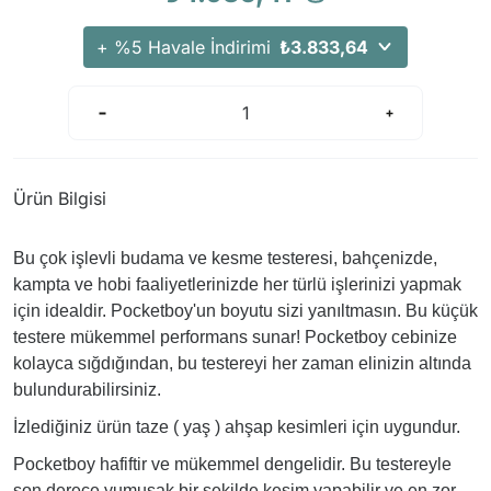
Arama Kurtarma Dronları
+ %5 Havale İndirimi
₺3.833,64
Arama Kurtarma Termal Kameraları
Arama Kurtarma Solunum Ekipmanları
Arama Kurtarma Sistemleri
Arama Kurtarma Bug Out Bag
Arama Kurtarma Eğitim Mankenleri
Ürün Bilgisi
Arama Kurtarma Merdiveni
Arama Kurtarma İniş ve Emniyet Aletleri
Bu çok işlevli budama ve kesme testeresi, bahçenizde,
kampta ve hobi faaliyetlerinizde her türlü işlerinizi yapmak
Arama Kurtarma Kiti
için idealdir. Pocketboy'un boyutu sizi yanıltmasın. Bu küçük
Arama Kurtarma El Tipi Gpsler
testere mükemmel performans sunar! Pocketboy cebinize
Arama Kurtarma Uydu İletişim Cihazları
kolayca sığdığından, bu testereyi her zaman elinizin altında
bulundurabilirsiniz.
İzlediğiniz ürün taze ( yaş ) ahşap kesimleri için uygundur.
Pocketboy hafiftir ve mükemmel dengelidir. Bu testereyle
son derece yumuşak bir şekilde kesim yapabilir ve en zor