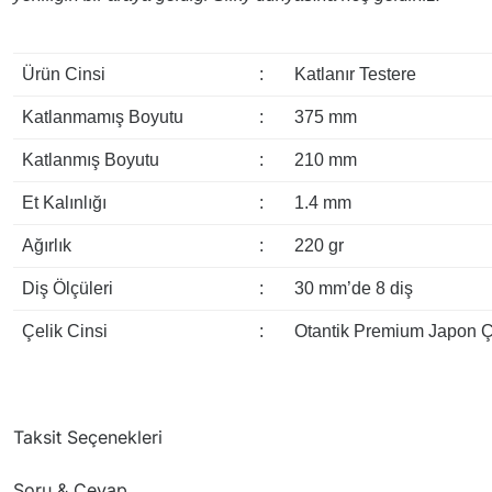
Ürün Cinsi
:
Katlanır Testere
Katlanmamış Boyutu
:
375 mm
Katlanmış Boyutu
:
210 mm
Et Kalınlığı
:
1.4 mm
Ağırlık
:
220 gr
Diş Ölçüleri
:
30 mm’de 8 diş
Çelik Cinsi
:
Otantik Premium Japon Ç
Taksit Seçenekleri
Soru & Cevap