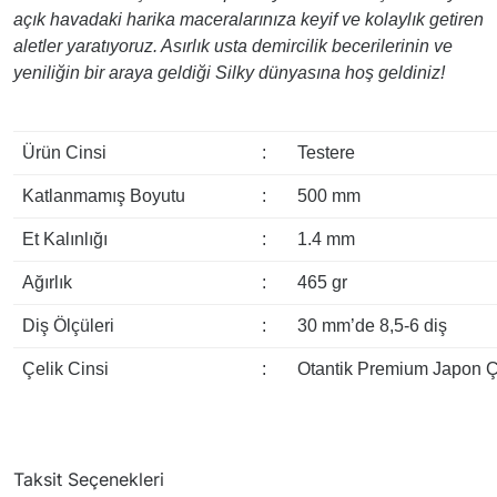
açık havadaki harika maceralarınıza keyif ve kolaylık getiren
aletler yaratıyoruz. Asırlık usta demircilik becerilerinin ve
yeniliğin bir araya geldiği Silky dünyasına hoş geldiniz!
Ürün Cinsi
:
Testere
Katlanmamış Boyutu
:
500 mm
Et Kalınlığı
:
1.4 mm
Ağırlık
:
465 gr
Diş Ölçüleri
:
30 mm’de 8,5-6 diş
Çelik Cinsi
:
Otantik Premium Japon Ç
Bu ürünün fiyat bilgisi, resim, ürün açıklamalarında ve
diğer konularda yete
Taksit Seçenekleri
Bu ürüne ilk yorumu siz yapın!