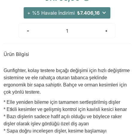
Arama Kurtarma Dronları
+ %5 Havale İndirimi
₺7.406,16
Arama Kurtarma Termal Kameraları
Arama Kurtarma Solunum Ekipmanları
Arama Kurtarma Sistemleri
Arama Kurtarma Bug Out Bag
Arama Kurtarma Eğitim Mankenleri
Ürün Bilgisi
Arama Kurtarma Merdiveni
Arama Kurtarma İniş ve Emniyet Aletleri
Gunfighter, kolay testere bıçağı değişimi için hızlı değiştirme
sistemine ve ele rahatça oturan tabanca şeklinde
Arama Kurtarma Kiti
ergonomik bir sapa sahiptir. Bahçe ve orman kesimleri için
Arama Kurtarma El Tipi Gpsler
çok yönlü testere.
Arama Kurtarma Uydu İletişim Cihazları
* Elle yeniden bileme için tamamen sertleştirilmiş dişler
* Etkili kesimler ve gelişmiş kontrol için kavisli kesici kenar
* Bazı dişlerin sadece hafif açılı olduğu ve böylece raker
dişler olarak işlev gördüğü özel diş ayarı
* Sapa doğru inceleşen dişler, kesime başlamayı