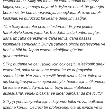
kesilmektedir. Silky'nin metalürji konusundaki benzersiz
bilgisi, sert, aşınmaya dayanıklı dişler ve esnek bir göbeğin
benzersiz bir kombinasyonuyla sonuçlanarak uzun süreli
keskinlik ve pürüzsüz bir kesme deneyimi sağlar.
Tüm Silky testereler çekme testereleridir, yani çekme
hareketiyle kesim yaparlar. Bu, daha fazla kontrol sağlar,
daha az çaba gerektirir ve daha temiz, daha hassas
kesimlerle sonuçlanır. Dünya çapında birçok profesyonel ve
hobi sahibi bu Japon testere tekniğinin gücüne
güvenmektedir.
Silky, budama ve çalı işçiliği için çok çeşitli teleskopik direk
testereleri, sabit ve katlanır testereler ve doğrayıcılar
sunmaktadır. Her zaman çeşitli bıçak uzunlukları, tipleri ve
diş konfigürasyonları seçenekleriyle, herkes için mükemmel
bir testere vardır. Ayrıca, ömür boyu kullanılabilecek
aksesuarlar, yedek bıçaklar ve diğer parçalar da mevcuttur.
Silky'yi yeni tanıyanlar için hikayemiz tutku ve zanaatkarlık
üzerine kurulu. Çevreci bir profesyonel olarak işinize veya