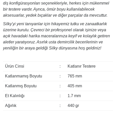
diş konfigürasyonları seçenekleriyle, herkes için mükemmel
bir testere vardır. Ayrıca, ömür boyu kullanılabilecek
aksesuarlar, yedek bıçaklar ve diğer parçalar da mevcuttur.
Silky'yi yeni tanıyanlar için hikayemiz tutku ve zanaatkarlık
üzerine kurulu. Çevreci bir profesyonel olarak işinize veya
açık havadaki harika maceralarınıza keyif ve kolaylık getiren
aletler yaratıyoruz. Asırlık usta demircilik becerilerinin ve
yeniliğin bir araya geldiği Silky dünyasına hoş geldiniz!
Ürün Cinsi
:
Katlanır Testere
Katlanmamış Boyutu
:
765 mm
Katlanmış Boyutu
:
405 mm
Et Kalınlığı
:
1.7 mm
Ağırlık
:
440 gr