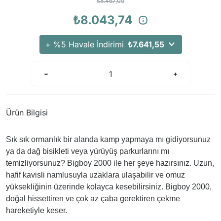
₺8.467,09
Arama Kurtarma Dronları
₺8.043,74
Arama Kurtarma Termal Kameraları
Arama Kurtarma Solunum Ekipmanları
+ %5 Havale İndirimi
₺7.641,55
Arama Kurtarma Sistemleri
Arama Kurtarma Bug Out Bag
Arama Kurtarma Eğitim Mankenleri
Arama Kurtarma Merdiveni
Ürün Bilgisi
Arama Kurtarma İniş ve Emniyet Aletleri
Arama Kurtarma Kiti
Sık sık ormanlık bir alanda kamp yapmaya mı gidiyorsunuz
Arama Kurtarma El Tipi Gpsler
ya da dağ bisikleti veya yürüyüş parkurlarını mı
Arama Kurtarma Uydu İletişim Cihazları
temizliyorsunuz? Bigboy 2000 ile her şeye hazırsınız. Uzun,
hafif kavisli namlusuyla uzaklara ulaşabilir ve omuz
yüksekliğinin üzerinde kolayca kesebilirsiniz. Bigboy 2000,
doğal hissettiren ve çok az çaba gerektiren çekme
hareketiyle keser.