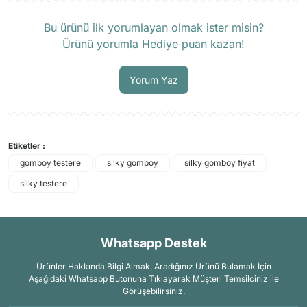
Ürün hakkında henüz soru sorulmamış.
Bu ürünü ilk yorumlayan olmak ister misin?
Ürünü yorumla Hediye puan kazan!
Soru Sor
Yorum Yaz
Etiketler :
gomboy testere
silky gomboy
silky gomboy fiyat
silky testere
Whatsapp Destek
Ürünler Hakkında Bilgi Almak, Aradığınız Ürünü Bulamak İçin
Aşağıdaki Whatsapp Butonuna Tıklayarak Müşteri Temsilciniz ile
Görüşebilirsiniz.