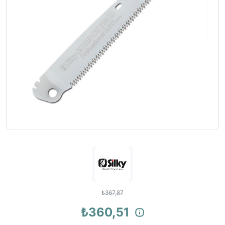
₺367,87
₺360,51