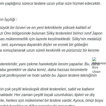
ım yaptığınız sürece testere uzun yıllar size hizmet edecektir.
 İşçiliği :
 büyük bir özveri ve en yeni tekniklerle yüksek kaliteli el
ezi Ono bölgesinde bulunan Silky testereleri birinci sınıf Japon
as mükemmellik için lazerle kesilmektedir. Silky'nin metalürji
 sert, aşınmaya dayanıklı dişler ve esnek bir göbeğin
a sonuçlanarak uzun süreli keskinlik ve pürüzsüz bir kesme
tereleridir, yani çekme hareketiyle kesim yaparlar. Bu, daha
çaba gerektirir ve daha temiz, daha hassas kesimlerle
çok profesyonel ve hobi sahibi bu Japon testere tekniğinin
in çok çeşitli teleskopik direk testereleri, sabit ve katlanır
aktadır. Her zaman çeşitli bıçak uzunlukları, tipleri ve diş
le, herkes için mükemmel bir testere vardır. Ayrıca, ömür boyu