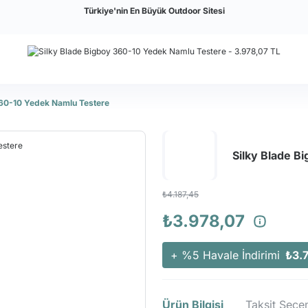
Türkiye'nin En Büyük Outdoor Sitesi
360-10 Yedek Namlu Testere
Silky Blade B
₺4.187,45
₺3.978,07
+ %5 Havale İndirimi
₺3.7
Ürün Bilgisi
Taksit Seçen