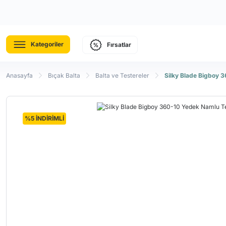
Kategoriler
Fırsatlar
Anasayfa
Bıçak Balta
Balta ve Testereler
Silky Blade Bigboy 
%5 İNDİRİMLİ