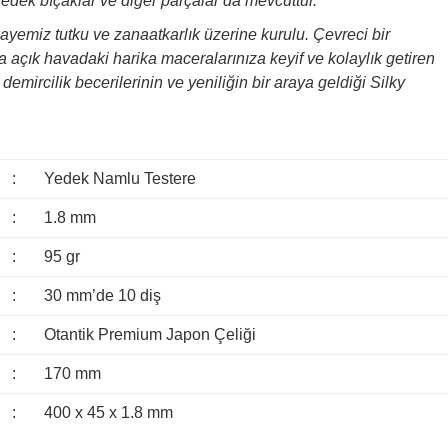
yedek bıçaklar ve diğer parçalar da mevcuttur.
ikayemiz tutku ve zanaatkarlık üzerine kurulu. Çevreci bir
a açık havadaki harika maceralarınıza keyif ve kolaylık getiren
a demircilik becerilerinin ve yeniliğin bir araya geldiği Silky
:
Yedek Namlu Testere
:
1.8 mm
:
95 gr
:
30 mm’de 10 diş
:
Otantik Premium Japon Çeliği
:
170 mm
:
400 x 45 x 1.8 mm