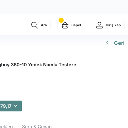
Ara
Sepet
Giriş Yap
Geri
igboy 360-10 Yedek Namlu Testere
79,17
ekleri
Soru & Cevap