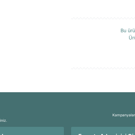
Ü
Bu ürü
Ür
Kampanyalar, 
iniz.