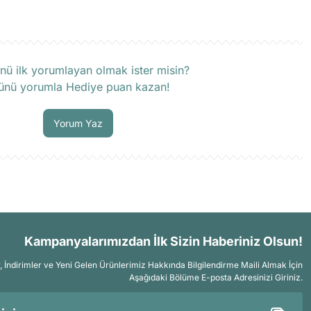
rün hakkında henüz soru sorulmamış.
nü ilk yorumlayan olmak ister misin?
ünü yorumla Hediye puan kazan!
Soru Sor
Yorum Yaz
Kampanyalarımızdan İlk Sizin Haberiniz Olsun!
İndirimler ve Yeni Gelen Ürünlerimiz Hakkında Bilgilendirme Maili Almak İçin
Aşağıdaki Bölüme E-posta Adresinizi Giriniz.