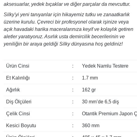
aksesuarlar, yedek bıçaklar ve diğer parçalar da mevcuttur.
Silky'yi yeni tanıyanlar için hikayemiz tutku ve zanaatkarlık
üzerine kurulu. Çevreci bir profesyonel olarak işinize veya
açık havadaki harika maceralarınıza keyif ve kolaylık getiren
aletler yaratıyoruz. Asırlık usta demircilik becerilerinin ve
yeniliğin bir araya geldiği Silky dünyasına hoş geldiniz!
Ürün Cinsi
:
Yedek Namlu Testere
Et Kalınlığı
:
1.7 mm
Ağırlık
:
162 gr
Diş Ölçüleri
:
30 mm’de 6,5 diş
Çelik Cinsi
:
Otantik Premium Japon Ç
Kesici Boyutu
:
360 mm