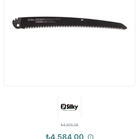
₺4.825,26
₺4.584,00