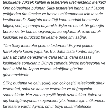
tekniklerle yüksek kaliteli el testereleri üretmektedir. Merkezi
Ono bölgesinde bulunan Silky testereleri birinci sınıf Japon
çeliğinden üretilmekte ve hassas mükemmellik için lazerle
kesilmektedir. Silky'nin metalürji konusundaki benzersiz
bilgisi, sert, aşınmaya dayanıklı dişler ve esnek bir göbeğin
benzersiz bir kombinasyonuyla sonuçlanarak uzun süreli
keskinlik ve pürüzsüz bir kesme deneyimi sağlar.
Tüm Silky testereler çekme testereleridir, yani çekme
hareketiyle kesim yaparlar. Bu, daha fazla kontrol sağlar,
daha az çaba gerektirir ve daha temiz, daha hassas
kesimlerle sonuçlanır. Dünya çapında birçok profesyonel ve
hobi sahibi bu Japon testere tekniğinin gücüne
güvenmektedir.
Silky, budama ve çalı işçiliği için çok çeşitli teleskopik direk
testereleri, sabit ve katlanır testereler ve doğrayıcılar
sunmaktadır. Her zaman çeşitli bıçak uzunlukları, tipleri ve
diş konfigürasyonları seçenekleriyle, herkes için mükemmel
bir testere vardır. Ayrıca, ömür boyu kullanılabilecek