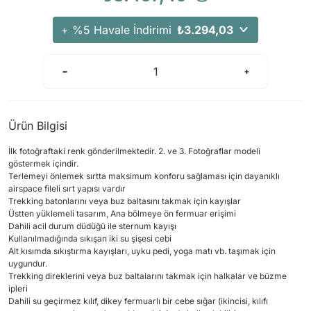
+ %5 Havale İndirimi
₺3.294,03
Ürün Bilgisi
İlk fotoğraftaki renk gönderilmektedir. 2. ve 3. Fotoğraflar modeli
göstermek içindir.
Terlemeyi önlemek sırtta maksimum konforu sağlaması için dayanıklı
airspace fileli sırt yapısı vardır
Trekking batonlarını veya buz baltasını takmak için kayışlar
Üstten yüklemeli tasarım, Ana bölmeye ön fermuar erişimi
Dahili acil durum düdüğü ile sternum kayışı
Kullanılmadığında sıkışan iki su şişesi cebi
Alt kısımda sıkıştırma kayışları, uyku pedi, yoga matı vb. taşımak için
uygundur.
Trekking direklerini veya buz baltalarını takmak için halkalar ve büzme
ipleri
Dahili su geçirmez kılıf, dikey fermuarlı bir cebe sığar (ikincisi, kılıfı