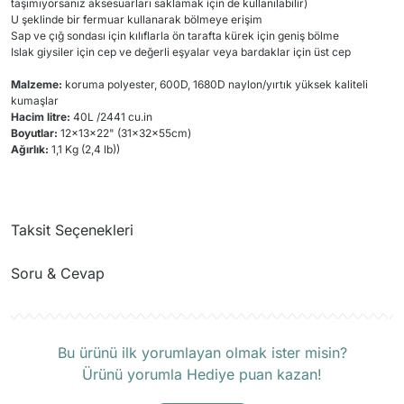
taşımıyorsanız aksesuarları saklamak için de kullanılabilir)
U şeklinde bir fermuar kullanarak bölmeye erişim
Sap ve çığ sondası için kılıflarla ön tarafta kürek için geniş bölme
Islak giysiler için cep ve değerli eşyalar veya bardaklar için üst cep
Malzeme:
koruma polyester, 600D, 1680D naylon/yırtık yüksek kaliteli
kumaşlar
Hacim litre:
40L /2441 cu.in
Boyutlar:
12x13x22" (31x32x55cm)
Ağırlık:
1,1 Kg (2,4 lb))
Taksit Seçenekleri
Soru & Cevap
Ürün hakkında henüz soru sorulmamış.
Bu ürünü ilk yorumlayan olmak ister misin?
Ürünü yorumla Hediye puan kazan!
Soru Sor