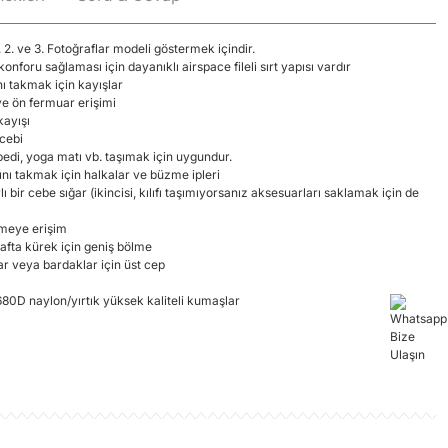
 2. ve 3. Fotoğraflar modeli göstermek içindir.
oru sağlaması için dayanıklı airspace fileli sırt yapısı vardır
nı takmak için kayışlar
e ön fermuar erişimi
kayışı
 cebi
 pedi, yoga matı vb. taşımak için uygundur.
ını takmak için halkalar ve büzme ipleri
lı bir cebe sığar (ikincisi, kılıfı taşımıyorsanız aksesuarları saklamak için de
lmeye erişim
arafta kürek için geniş bölme
lar veya bardaklar için üst cep
80D naylon/yırtık yüksek kaliteli kumaşlar
rün hakkında henüz soru sorulmamış.