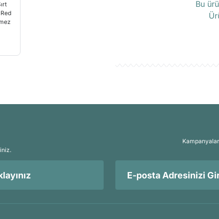
Bu ürü
Ür
Kampanyalar, 
iniz.
layınız