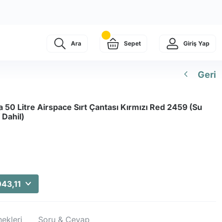
Ara
Sepet
Giriş Yap
Geri
 50 Litre Airspace Sırt Çantası Kırmızı Red 2459 (Su
 Dahil)
043,11
ekleri
Soru & Cevap