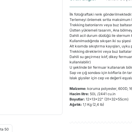
İlk fotoğraftaki renk gönderilmektedir.
Terlemeyi önlemek sırtta maksimum konf
Trekking batonlarını veya buz baltası
Üstten yüklemeli tasarım, Ana bölmey
Dahili acil durum düdüğü ile sternum 
Kullanılmadığında sıkışan iki su şişesi
Alt kısımda sıkıştırma kayışları, uyku
Trekking direklerini veya buz baltalar
Dahili su geçirmez kılıf, dikey fermuar
kullanılabilir)
U şeklinde bir fermuar kullanarak bö
Sap ve çığ sondası için kılıflarla ön t
Islak giysiler için cep ve değerli eşya
Malzeme:
koruma polyester, 600D, 16
Hacim litre:
50L /2441 cu.in
Boyutlar:
12x13x22" (31x32x55cm)
Ağırlık:
1,1 Kg (2,4 lb)
Ü