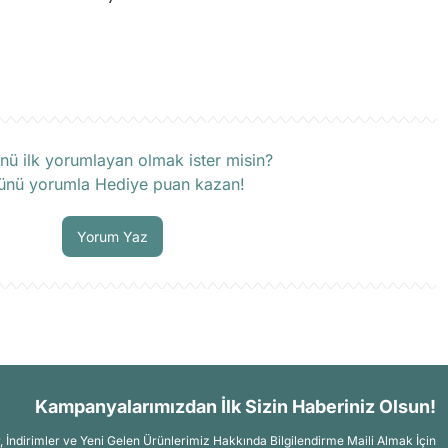
rün hakkında henüz soru sorulmamış.
nü ilk yorumlayan olmak ister misin?
ünü yorumla Hediye puan kazan!
Soru Sor
Yorum Yaz
Kampanyalarımızdan İlk Sizin Haberiniz Olsun!
İndirimler ve Yeni Gelen Ürünlerimiz Hakkında Bilgilendirme Maili Almak İçin