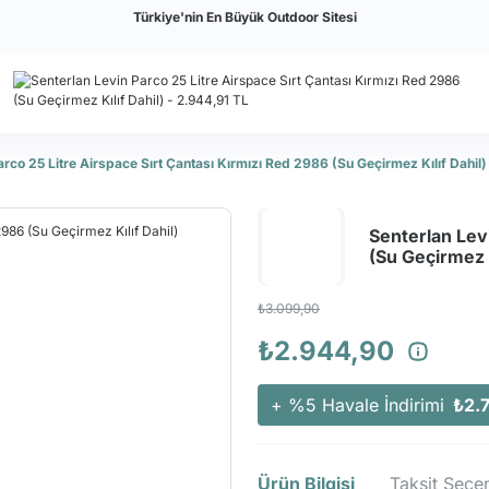
Türkiye'nin En Büyük Outdoor Sitesi
arco 25 Litre Airspace Sırt Çantası Kırmızı Red 2986 (Su Geçirmez Kılıf Dahil)
Senterlan Levi
(Su Geçirmez K
₺3.099,90
₺2.944,90
+ %5 Havale İndirimi
₺2.
Ürün Bilgisi
Taksit Seçen