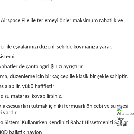
ı Airspace File ile terlemeyi önler maksimum rahatlık ve
er ile eşyalarınızı düzenli şekilde koymanıza yarar.
sistemi
yahatler de çanta ağırlığınızı ayrıştırır.
ma, düzenleme için birkaç cep ile klasik bir şekle sahiptir.
es alabilir, yükü hafifletir
 su matarası koyabilirsiniz.
aksesuarları tutmak için iki fermuarlı ön cebi ve su şişesi
i vardır.
ı Sistemi Kullanırken Kendinizi Rahat Hissetmenizi Sağlar
0D balistik naylon