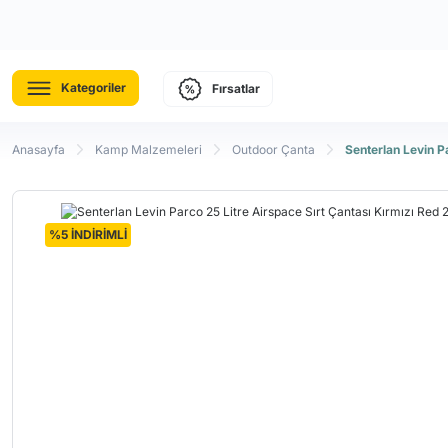
Kategoriler
Fırsatlar
Anasayfa
Kamp Malzemeleri
Outdoor Çanta
Senterlan Levin P
%5 İNDİRİMLİ