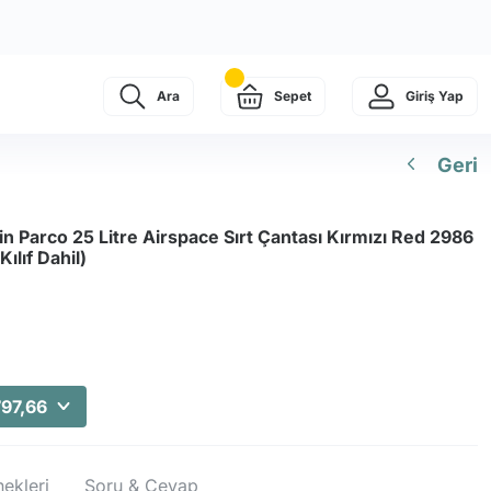
Ara
Sepet
Giriş Yap
Geri
n Parco 25 Litre Airspace Sırt Çantası Kırmızı Red 2986
ılıf Dahil)
797,66
ekleri
Soru & Cevap