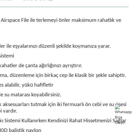
ı Airspace File ile terlemeyi önler maksimum rahatlık ve
er ile eşyalarınızı düzenli şekilde koymanıza yarar.
sistemi
yahatler de çanta ağırlığınızı ayrıştırır.
ma, düzenleme için birkaç cep ile klasik bir şekle sahiptir.
es alabilir, yükü hafifletir
 su matarası koyabilirsiniz.
aksesuarları tutmak için iki fermuarlı ön cebi ve su şişesi
i vardır.
ı Sistemi Kullanırken Kendinizi Rahat Hissetmenizi Sağlar
0D balistik naylon