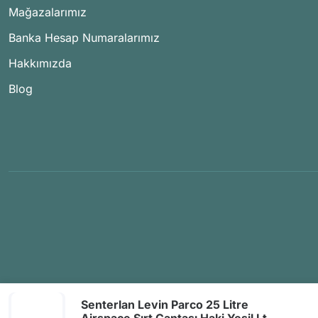
Mağazalarımız
Banka Hesap Numaralarımız
Hakkımızda
Blog
Senterlan Levin Parco 25 Litre
Airspace Sırt Çantası Haki Yeşil Lt