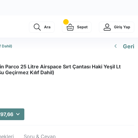
Ara
Sepet
Giriş Yap
Geri
 Dahil)
n Parco 25 Litre Airspace Sırt Çantası Haki Yeşil Lt
u Geçirmez Kılıf Dahil)
797,66
ekleri
Soru & Cevap