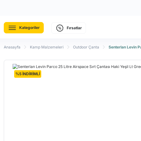
Kategoriler
Fırsatlar
Anasayfa
Kamp Malzemeleri
Outdoor Çanta
Senterlan Levin P
%5 İNDİRİMLİ