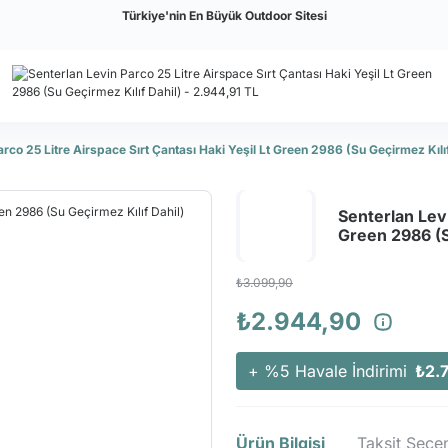
Türkiye'nin En Büyük Outdoor Sitesi
arco 25 Litre Airspace Sırt Çantası Haki Yeşil Lt Green 2986 (Su Geçirmez Kılıf
Senterlan Levi
Green 2986 (S
₺3.099,90
₺2.944,90
+ %5 Havale İndirimi
₺2.
Ürün Bilgisi
Taksit Seçen