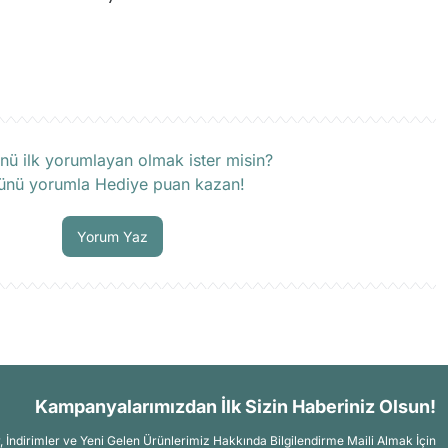
rün hakkında henüz soru sorulmamış.
nü ilk yorumlayan olmak ister misin?
ünü yorumla Hediye puan kazan!
Soru Sor
Yorum Yaz
Kampanyalarımızdan İlk Sizin Haberiniz Olsun!
İndirimler ve Yeni Gelen Ürünlerimiz Hakkında Bilgilendirme Maili Almak İçin