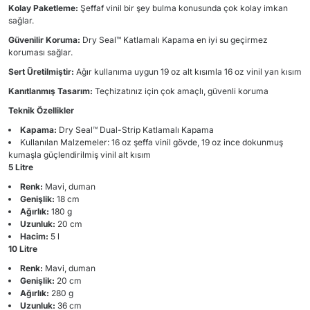
Kolay Paketleme:
Şeffaf vinil bir şey bulma konusunda çok kolay imkan
sağlar.
Güvenilir Koruma:
Dry Seal™ Katlamalı Kapama en iyi su geçirmez
koruması sağlar.
Sert Üretilmiştir:
Ağır kullanıma uygun 19 oz alt kısımla 16 oz vinil yan kısım
Kanıtlanmış Tasarım:
Teçhizatınız için çok amaçlı, güvenli koruma
Teknik Özellikler
Kapama:
Dry Seal™ Dual-Strip Katlamalı Kapama
Kullanılan Malzemeler: 16 oz şeffa vinil gövde, 19 oz ince dokunmuş
kumaşla güçlendirilmiş vinil alt kısım
5 Litre
Renk:
Mavi, duman
Genişlik:
18 cm
Ağırlık:
180 g
Uzunluk:
20 cm
Hacim:
5 l
10 Litre
Renk:
Mavi, duman
Genişlik:
20 cm
Ağırlık:
280 g
Uzunluk:
36 cm