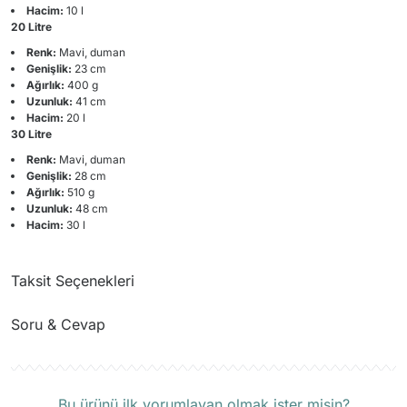
Hacim:
10 l
20 Litre
Renk:
Mavi, duman
Genişlik:
23 cm
Ağırlık:
400 g
Uzunluk:
41 cm
Hacim:
20 l
30 Litre
Renk:
Mavi, duman
Genişlik:
28 cm
Ağırlık:
510 g
Uzunluk:
48 cm
Hacim:
30 l
Taksit Seçenekleri
Soru & Cevap
Ürün hakkında henüz soru sorulmamış.
Bu ürünü ilk yorumlayan olmak ister misin?