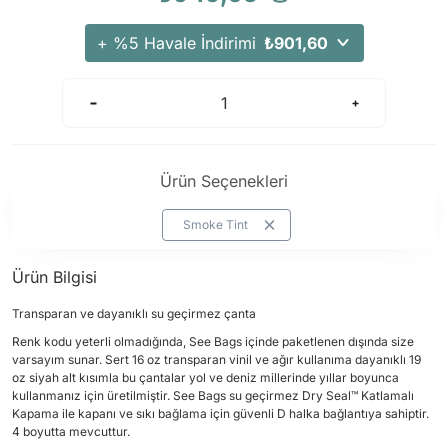
Arama Kurtarma Dronları
+ %5 Havale İndirimi
₺901,60
Arama Kurtarma Termal Kameraları
Arama Kurtarma Solunum Ekipmanları
Arama Kurtarma Sistemleri
Arama Kurtarma Bug Out Bag
Arama Kurtarma Eğitim Mankenleri
Ürün Seçenekleri
Arama Kurtarma Merdiveni
Smoke Tint
Arama Kurtarma İniş ve Emniyet Aletleri
Arama Kurtarma Kiti
Ürün Bilgisi
Arama Kurtarma El Tipi Gpsler
Transparan ve dayanıklı su geçirmez çanta
Arama Kurtarma Uydu İletişim Cihazları
Renk kodu yeterli olmadığında, See Bags içinde paketlenen dışında size
varsayım sunar. Sert 16 oz transparan vinil ve ağır kullanıma dayanıklı 19
oz siyah alt kısımla bu çantalar yol ve deniz millerinde yıllar boyunca
kullanmanız için üretilmiştir. See Bags su geçirmez Dry Seal™ Katlamalı
Kapama ile kapanı ve sıkı bağlama için güvenli D halka bağlantıya sahiptir.
4 boyutta mevcuttur.