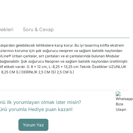
ekleri
Soru & Cevap
şardan gelebilecek tehlikelere karşı korur. Bu iyi tasarmış kılıfta ekstrem
zlarınızı koruma için şok soğurucu neopren ve sağlam balistik naylondan
alLine® Urban çantalar, sırt çantaları ve el çantalarında bulunan Modular
ağlanabilir. Şok soğurucu Neopren ve sağlam balistik naylondan üretilmiştir.
ktif etiketi vardır. S: 8 x 12 cm, L: 8,25 x 13,25 cm Teknik Özellikler UZUNLUK
) 8,25 CM (L) DERİNLİK 2,5 CM (S) 2,5 CM (L)
rün hakkında henüz soru sorulmamış.
nü ilk yorumlayan olmak ister misin?
ünü yorumla Hediye puan kazan!
Soru Sor
Yorum Yaz