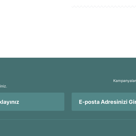
Kampanyalar, 
iniz.
layınız