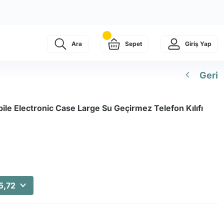
Ara
Sepet
Giriş Yap
Geri
le Electronic Case Large Su Geçirmez Telefon Kılıfı
5,72