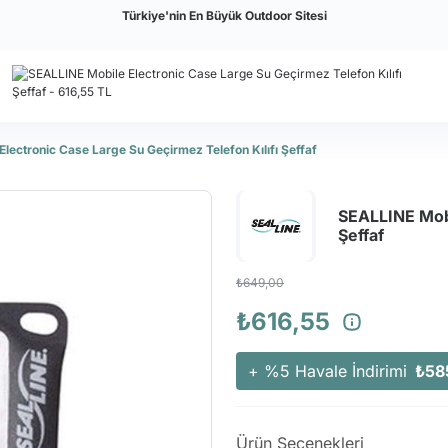
Türkiye'nin En Büyük Outdoor Sitesi
lectronic Case Large Su Geçirmez Telefon Kılıfı Şeffaf
SEALLINE Mobi
Şeffaf
₺649,00
₺616,55
+ %5 Havale İndirimi
₺58
Ürün Seçenekleri