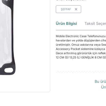
ŞEFFAF
Ürün Bilgisi
Taksit Seçen
Mobile Electronic Case Telefonunuzu dı
havalardan ve yolda düşüşlerden ciha
üretilmiştir. Omuz askılarına veya Se
Accessory Pocket sistemine kolayca b
Gece arttırılmış görünürlük için refle
12 CM (S) 13,25 (L) GENİŞLİK 8 CM (S
Ü
Bu ürü
Ür